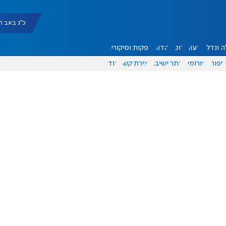
כ"ג באב תשפ"ו |
 ונדל"ן
דעות
אוכל
יהדות
הפקות וסיקורים
ספורט
פורומים
אתר ישיבה
יצירת קשר
עוד