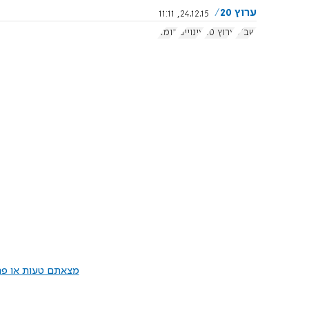
ערוץ 20
24.12.15, 11:11
שב"כ
ערוץ 20
עינויים
דומא
מצאתם טעות או פרס