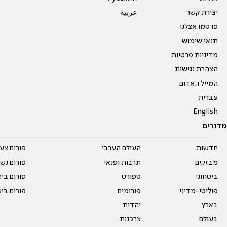
יצירת קשר
عربية
פרסמו אצלנו
תנאי שימוש
מדיניות פרטיות
הצהרת נגישות
המייל האדום
עברית
English
מדורים
חדשות
העולם הערבי
פורום צע
מבזקים
תרבות ופנאי
פורום נשו
ביטחוני
ספורט
פורום בי
פוליטי-מדיני
פורומים
פורום בי
בארץ
יהדות
בעולם
צרכנות