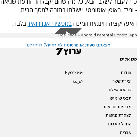
כדי לעבור לשלב הבא, כל מה שהם יקבלו זו הודעת שגיאה
- ומיד, באופן אוטומטי, יישלחו בחזרה למסך הבית.
האפליקציה חינמית וזמינה
במכשירי אנדרואיד
בלבד.
Kids Place - Android Parental Control App
מצאתם טעות או פרסומת לא ראויה? דווחו לנו
פנו אלינו
אודות
Pусский
יצירת קשר
عربية
פרסמו אצלנו
תנאי שימוש
מדיניות פרטיות
הצהרת נגישות
המייל האדום
עברית