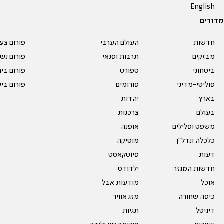
English
מדורים
חדשות
העולם הערבי
פורום צע
מבזקים
תרבות ופנאי
פורום נשו
ביטחוני
ספורט
פורום בי
פוליטי-מדיני
פורומים
פורום בי
בארץ
יהדות
בעולם
צרכנות
משפט ופלילים
אופנה
כלכלה ונדל"ן
מוסיקה
דעות
פיוטקאסט
חדשות המגזר
ילדודס
אוכל
מודעות אבל
כיפה שחורה
מזג אוויר
דיגיטל
תגיות