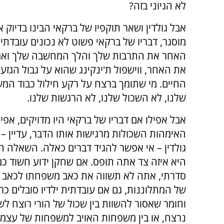
לא הגיוני בזה?
אבל גולדין ושאר תוקפיו של ברקאי הבינו בדיו
מוסגר, דבריו של ברקאי פשוט לא נכונים עובדתי
האחר את התרבות שלך והלך המחשבה שלך ואמ
את האחר, ווישפול ת'ינקינג שהוא על גבול הגז
החיים. מי שתומך ברצח על רקע חילול כבוד המש
שלנו, לא השכול שלנו, לא הרגשות שלנו.
אבל אפילו אם דבריו של ברקאי היו מדויקים, אפי
האימהות השכולות מרגישות אותו הדבר, עדיין –
גולדין – אי אפשר להגיד דברים כאלה. השאלה ה
היא איזה צד אתה תופס. אם שחקן ידוע חשוד כ
סדרתי, אתה לא תשווה את כאב משפחתו לכאב 
של המתלוננות, גם אם עובדתית ילדיו סובלים כרג
וחומר שאסור להשוות בין שכול של הורי רוצח לש
נרצח, או בין משפחות האויב למשפחות של עצמך