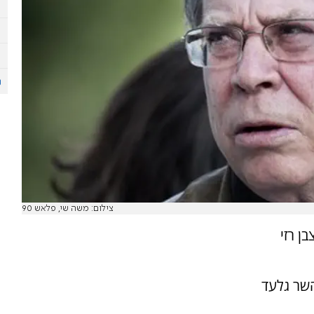
צילום: משה שי, פלאש 90
ן רזי
השר גלעד