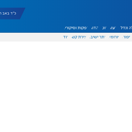
כ"ד באב תשפ"ו |
 ונדל"ן
דעות
אוכל
יהדות
הפקות וסיקורים
ספורט
פורומים
אתר ישיבה
יצירת קשר
עוד