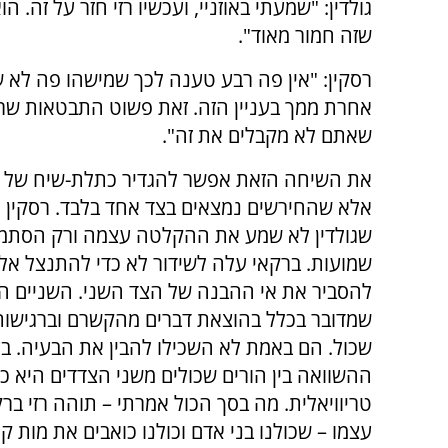
גולדין: "שמעתי באוזניי, ועכשיו רזי חזר על זה.
שזה חמור מאוד".
רסקין: "אין פה רבע טענה לכך שמישהו פה לא ש
אחרת ממך בעניין הזה. זאת פשוט התבטאות שרזי
שאתם לא מקבלים את זה".
את השיחה הזאת אפשר להגדיר כתלת-שיח של ח
אלא שהחירשים נמצאים בצד אחד בלבד. רסקין 
שגולדין לא שמע את ההקלטה עצמה ורק הסתמ
שמועות. ברקאי עלה לשידור לא כדי להתנצל אלא
להסביר את אי ההבנה של הצד השני. השניים הי
שמדובר בכלל בהוצאת דברים מהקשרם וברגישות
שכול. הם באמת לא השכילו להבין את הבעיה. בע
ההשוואה בין הורים שכולים משני הצדדים היא 
טריוויאלית. מה בסך הכול אמרתי – תוהה רזי ברקא
עצמו – שכולנו בני אדם וכולנו כואבים את מות קר