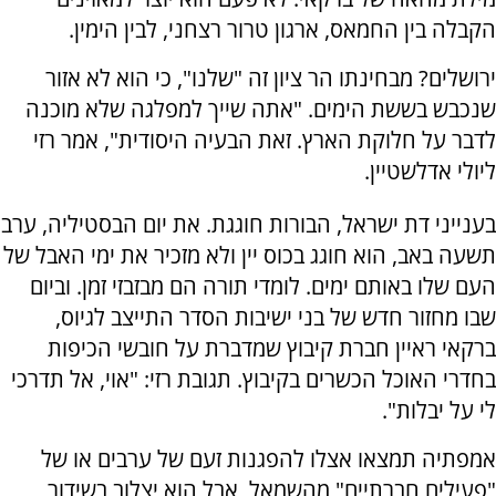
הקבלה בין החמאס, ארגון טרור רצחני, לבין הימין.
ירושלים? מבחינתו הר ציון זה "שלנו", כי הוא לא אזור
שנכבש בששת הימים. "אתה שייך למפלגה שלא מוכנה
לדבר על חלוקת הארץ. זאת הבעיה היסודית", אמר רזי
ליולי אדלשטיין.
בענייני דת ישראל, הבורות חוגגת. את יום הבסטיליה, ערב
תשעה באב, הוא חוגג בכוס יין ולא מזכיר את ימי האבל של
העם שלו באותם ימים. לומדי תורה הם מבזבזי זמן. וביום
שבו מחזור חדש של בני ישיבות הסדר התייצב לגיוס,
ברקאי ראיין חברת קיבוץ שמדברת על חובשי הכיפות
בחדרי האוכל הכשרים בקיבוץ. תגובת רזי: "אוי, אל תדרכי
לי על יבלות".
אמפתיה תמצאו אצלו להפגנות זעם של ערבים או של
"פעילים חברתיים" מהשמאל, אבל הוא יצלוב בשידור