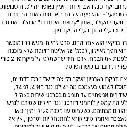
נרחב ויקר שנקרא בחירות. הימין באופוריה לכמה שבועות,
כשבפועל - ההשפעה של הרוב אפסית לאחר הבחירות.
המיעוט הקולני, אותן "קבוצות איכותיות" מנהלות את סדר
היום: בעלי ההון ובעלי המיקרופון.
רזי ברקאי הוא אחד מהם. פרט להיותו מגיש רדיו מוכשר
הוא הפך לאייקון, לסמל של אליטה דועכת שלא מוכנה
לפנות את הבמה. אדם יחיד שהשתלט על מיקרופון ציבורי
כאילו מדובר ברכושו הפרטי.
אם תבקרו בארכיון מעקב גלי צה"ל של מרכז תדמי"ת,
תוכלו לשמוע בעצמכם מה יש לנו נגד האיש. למשל,
שידורים אמפתיים עד תומכים בסרבני שירות בצה"ל,
לעומת קמפיין לוחמני ודורסני נגד חיילים שסירבו לגרש
יהודים מבתיהם. כשעמוס עוז מכנה פעילי ימין "ניאו
נאצים" ואחמד טיבי קורא להתנחלויות "סרטן", אין אף
מילת מחאה של ברקאי. לא פעם הוא יוצר למאזינים