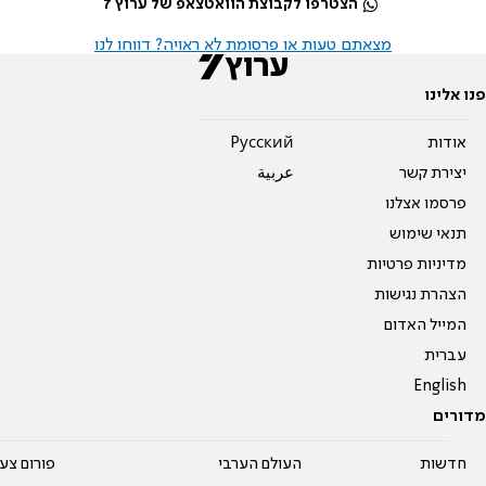
הצטרפו לקבוצת הוואטצאפ של ערוץ 7
מצאתם טעות או פרסומת לא ראויה? דווחו לנו
פנו אלינו
אודות
Pусский
יצירת קשר
عربية
פרסמו אצלנו
תנאי שימוש
מדיניות פרטיות
הצהרת נגישות
המייל האדום
עברית
English
מדורים
חדשות
העולם הערבי
פורום צע