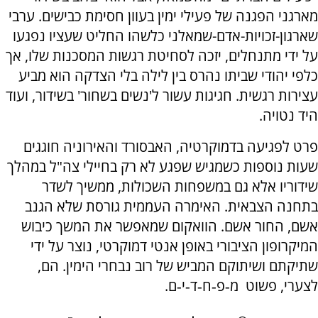
מארגני הפגנה של פעילי ימין בעוון חסימת כבישים. ערבי
שארגון-זכויות-אדם-שמאלני כלשהו החליט שעציו נפגעו
על ידי מתנחלים, יזכה לסחיטת רגשות המסכנות שלו, אך
כלפי יהודי שביתו נהרס בין לילה בלי הצדקה הוא מביע
עצירות רגשית. חגיגות עשור ל'נשים בשחור' בשידור, ועוד
היד נטויה.
פרט לפגיעה בדמוקרטיה, האבסורד והאירוניה חוגגים
שעות נוספות כשמגיש שפגע לא רק בחיילי צה"ל במהלך
שידוריו אלא גם במשפחות השכולות, ממשיך לשדר
בתחנה הצבאית. האימרה העממית גורסת שלא הגנב
אשם, החור אשם. הוואקום שמאפשר את המשך כיבוש
המיקרופון הציבורי באופן אנטי דמוקרטי, נוצר על ידי
שתיקתם ושיתוקם המביש של רוב נבחרי הימין. הם,
לצערי, פשוט מ‑פ‑ח‑ד‑י‑ם.