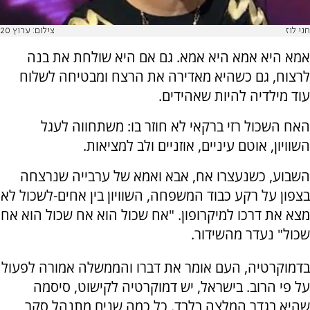
חני לוז
צילום: ערוץ 20
אמא היא אמא היא אמא. גם אם היא שולחת את בנה
לרצוח, גם כשהיא מאדירה את הרצח ומבטיחה לשלוח
עוד מילדיה להיות שאהידים.
האח השכול רזי ברקאי לא חוזר בו: משתחווה לעגל
השוויון, אוטם עיניים, אוזניים ולב למציאות.
השבוע, כשנעצרו אח, אבא ואמא של ערבייה שנרצחה
בצפון על רקע כבוד המשפחה, השוויון בין אחים-לשכול לא
מצא את דרכו למיקרופון. "אח שכול הוא אח שכול הוא אח
שכול" נעדר מהשידור.
בדמוקרטיה, העם אומר את דברו והממשלה אמורה לפעול
על פי הרוב. בישראל, יש דמוקרטיה לקישוט, סיסמה
שהיא בגדר המלצה בלבד. כל כמה שנים מתנהל סקר