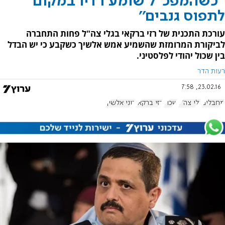
''כשהמפכ"ל שומע רדיו במקום
לתפוס גנבים''
עורכת התכנית של רזי ברקאי בגלי צה"ל פחות התחברה
לביקורת המרומזת שהשמיע אמש אלשיך כשקבע כי יש הבדל
בין שכול יהודי לפלסטיני.
רעות הדר
23.02.16, 7:58
מחבלים
גלי צה"ל
שכול
רזי ברקאי
רוני אלשיך