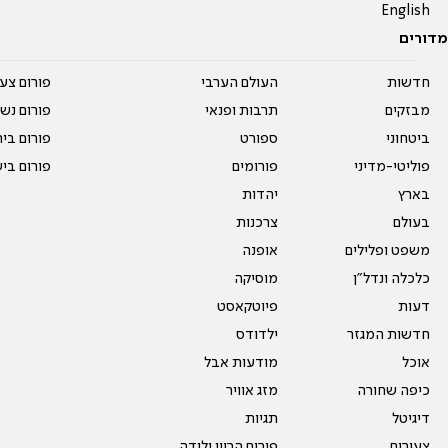
English
מדורים
חדשות
העולם הערבי
פורום צע
מבזקים
תרבות ופנאי
פורום נשו
ביטחוני
ספורט
פורום בי
פוליטי-מדיני
פורומים
פורום בי
בארץ
יהדות
בעולם
צרכנות
משפט ופלילים
אופנה
כלכלה ונדל"ן
מוסיקה
דעות
פיוטקאסט
חדשות המגזר
ילדודס
אוכל
מודעות אבל
כיפה שחורה
מזג אוויר
דיגיטל
תגיות
צעירים
פורום הריון ולידה