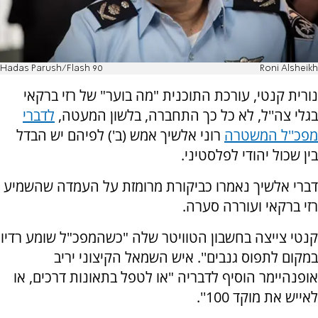
Hadas Parush/Flash 90
Roni Alsheikh
נורית קנטי, עורכת התוכנית "מה בוער" של רזי ברקאי
בגלי צה''ל, לא כל כך התחברה, בלשון המעטה,
לדברי
מפכ''ל המשטרה
רוני אלשיך אמש (ב') לפיהם יש הבדל
בין שכול יהודי לפלסטיני.
דברי אלשיך נאמרו כביקורת מרומזת על העמדה שהשמיע
רזי ברקאי ועוררה סערה.
קנטי צייצה בחשבון הטוויטר שלה "כשהמפכ"ל שומע רדיו
במקום לתפוס גנבים''. איש השמאל הקיצוני יריב
אופנהיימר הוסיף לדבריה "או לטפל בתאונות דרכים, או
לאייש את מוקד 100''.