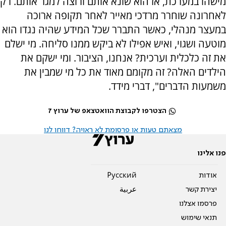
מישהו במערכת, אז הוא שונא אותם ורוצה למגר אותם. רק
לאחרונה שוחרר מרדכי מאייר לאחר תקופה ארוכה
במעצר מנהלי, כאשר התברר שכל המידע שהיה נגדו הוא
מוטעה ושגוי, ואיש אפילו לא ביקש ממנו סליחה. מי ישלם
את זה כלכלית וערכית? אנחנו, הציבור. ומי ישקם את
הילדים האלה? זה מקומם מאוד את כל מי שמבין את
משמעות הדברים", דברי מידד.
הצטרפו לקבוצת הוואטצאפ של ערוץ 7
מצאתם טעות או פרסומת לא ראויה? דווחו לנו
פנו אלינו
אודות
Pусский
יצירת קשר
عربية
פרסמו אצלנו
תנאי שימוש