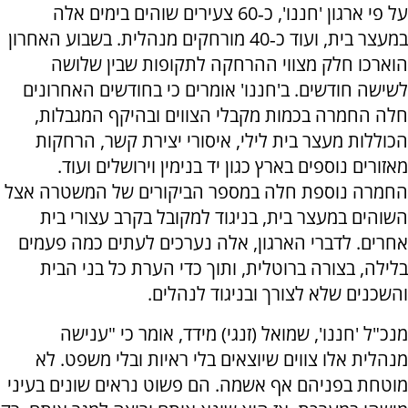
על פי ארגון 'חננו', כ‑60 צעירים שוהים בימים אלה
במעצר בית, ועוד כ‑40 מורחקים מנהלית. בשבוע האחרון
הוארכו חלק מצווי ההרחקה לתקופות שבין שלושה
לשישה חודשים. ב'חננו' אומרים כי בחודשים האחרונים
חלה החמרה בכמות מקבלי הצווים ובהיקף המגבלות,
הכוללות מעצר בית לילי, איסורי יצירת קשר, הרחקות
מאזורים נוספים בארץ כגון יד בנימין וירושלים ועוד.
החמרה נוספת חלה במספר הביקורים של המשטרה אצל
השוהים במעצר בית, בניגוד למקובל בקרב עצורי בית
אחרים. לדברי הארגון, אלה נערכים לעתים כמה פעמים
בלילה, בצורה ברוטלית, ותוך כדי הערת כל בני הבית
והשכנים שלא לצורך ובניגוד לנהלים.
מנכ"ל 'חננו', שמואל (זנגי) מידד, אומר כי "ענישה
מנהלית אלו צווים שיוצאים בלי ראיות ובלי משפט. לא
מוטחת בפניהם אף אשמה. הם פשוט נראים שונים בעיני