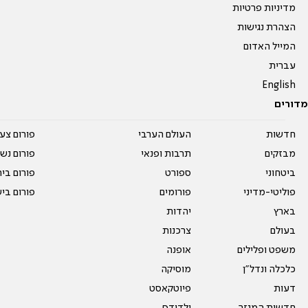
מדיניות פרטיות
הצהרת נגישות
המייל האדום
עברית
English
מדורים
חדשות
העולם הערבי
פורום צע
מבזקים
תרבות ופנאי
פורום נשו
ביטחוני
ספורט
פורום בי
פוליטי-מדיני
פורומים
פורום בי
בארץ
יהדות
בעולם
צרכנות
משפט ופלילים
אופנה
כלכלה ונדל"ן
מוסיקה
דעות
פיוטקאסט