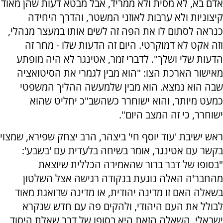
אדם בא, לא מסית ולא ממריד, אבל מבטא דעות שהן מאוד
קיצוניות ולא ערבות לאוזני המשטר, והדרך היחידה
כנראה לסתום לו את הפה זה לשים אותו במעצר מנהלי,
וזה אקט לא דמוקרטי. היום זה הדעות שלו - מחר זה
הדעות שלי ושלך". לדברי זמר, אטינגר לא היה מופתע
מאישור הארכת הצו: "הוא מבין לגמרי את הסיטואציה
שבה הוא נמצא. הוא מבין שלמעשה ההליך המשפטי
כמעט מיותר, והוא ישוחרר כשהשב"כ יחליט שהוא
ישוחרר, כי זה המצב היום".
ראש ישיבת 'עוד יוסף חי' ביצהר, הרב יצחק שפירא, שמצוי
בקשר עם אטינגר, אומר בשיחה בלעדית עם 'בשבע':
"בסופו של דבר ברור שהאמירה הכללית שיוצאת
מהחבר'ה האלה נוגעת בנקודה רגישה אצל השלטון
בשאלה האם זו מדינה יהודית, או מדינה שדואגת מאוד
לבולל את העם היהודי, ולהקים פה עם חדש שנקרא
ישראלי. השאלה הזאת היא בסופו של דבר שאלת היסוד