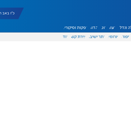
כ"ו באב תשפ"ו |
 ונדל"ן
דעות
אוכל
יהדות
הפקות וסיקורים
ספורט
פורומים
אתר ישיבה
יצירת קשר
עוד