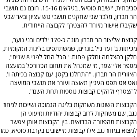
סביבתית, 'ישיבת סוסיא', בגילאים 15-16. רובם גם תושבי
הר חברון, מלבד שני שחקנים תושבי גוש עציון ובאר שבע
שקיבלו אישור מיוחד להצטרף לקבוצה הייחודית.
קבוצת אליצור הר חברון מונה כ-170 ילדים ובני נוער,
מכיתות ב' ועד גיל בוגרים, שמשתתפים בליגות המקומיות,
חלקן בהצלחה וחלקן פחות. "הכל החל לפני 8 שנים",
מספר אלי שפר, מי שמנהל את תחום הכדורסל במועצה
האזורית הר חברון. "התחלנו בקטן, עם קבוצה בכיתה ו',
ואט אט תפס העניין תאוצה ועורר את תושבי המועצה
להצטרף ולהקים קבוצות נוספות תחת השם".
הקבוצות השונות משחקות בליגה הנמוכה ושייכות למחוז
נגב, שם משחקות לרוב קבוצות יהודיות ומיעוט הן
הקבוצות מהפזורה הבדואית. בין הקבוצות אותן אפשר
למצוא במחוז נגב אלו קבוצות מיישובים בקרבת סוסיא, כמו