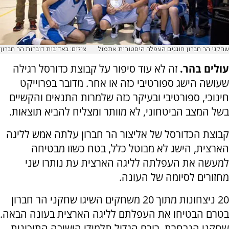
שחקני הר חברון חוגגים העפלה היסטורית אתמול
צילום: באדיבות דוברות הר חברון
עולים בהר.
זה לא עוד סיפור על קבוצת כדורסל רגילה
שעושה הישג ספורטיבי כזה או אחר. מדובר בפרוייקט
חינוכי, ספורטיבי ובעיקר כזה שלמרות התנאים והקשיים
בשל המצב הביטחוני, לא מוותר ומצליח להביא תוצאות.
קבוצת הכדורסל של אליצור הר חברון עלתה אמש לליגה
הארצית, הישג לא מבוטל כלל, בטח כשזו מבטיחה
למעשה את העפלתה לליגה הארצית עת נותרו שני
מחזורים לסיומה של העונה.
20 ניצחונות מתוך 20 משחקים השיגו שחקני הר חברון
בטרם הבטיחו את העפלתם לליגה הארצית בעונה הבאה.
שחקני הנבחרת, רובם הגדול תלמידי הישיבה התיכונית