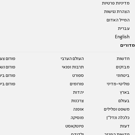
מדיניות פרטיות
הצהרת נגישות
המייל האדום
עברית
English
מדורים
חדשות
העולם הערבי
פורום צע
מבזקים
תרבות ופנאי
פורום נשו
ביטחוני
ספורט
פורום בי
פוליטי-מדיני
פורומים
פורום בי
בארץ
יהדות
בעולם
צרכנות
משפט ופלילים
אופנה
כלכלה ונדל"ן
מוסיקה
דעות
פיוטקאסט
חדשות המגזר
ילדודס