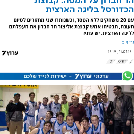
הר חברון על המפה: קבוצת
הכדורסל בליגה הארצית
עם 20 משחקים ללא הפסד, וכשנותרו שני מחזורים לסיום
העונה, הבטיחו אמש קבוצת אליצור הר חברון את העפלתם
לליגה הארצית. יש עתיד
נרי וייס
21.03.16, 16:19
נגב
כדורסל
סוסיא