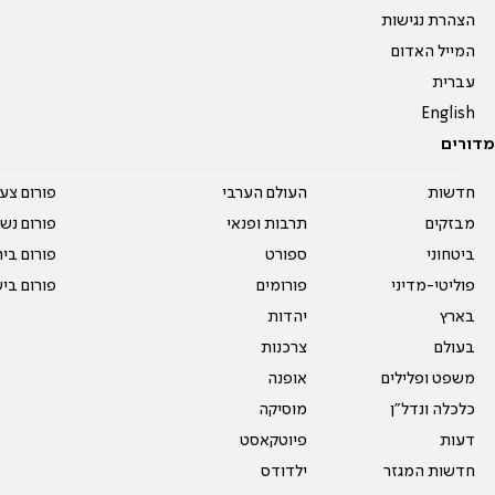
הצהרת נגישות
המייל האדום
עברית
English
מדורים
חדשות
העולם הערבי
פורום צע
מבזקים
תרבות ופנאי
פורום נשו
ביטחוני
ספורט
פורום בי
פוליטי-מדיני
פורומים
פורום בי
בארץ
יהדות
בעולם
צרכנות
משפט ופלילים
אופנה
כלכלה ונדל"ן
מוסיקה
דעות
פיוטקאסט
חדשות המגזר
ילדודס