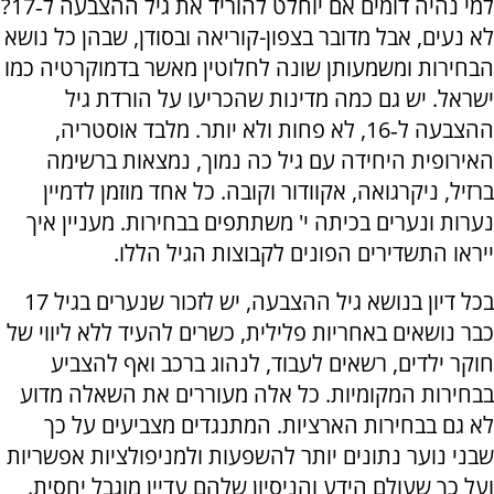
למי נהיה דומים אם יוחלט להוריד את גיל ההצבעה ל‑17?
לא נעים, אבל מדובר בצפון-קוריאה ובסודן, שבהן כל נושא
הבחירות ומשמעותן שונה לחלוטין מאשר בדמוקרטיה כמו
ישראל. יש גם כמה מדינות שהכריעו על הורדת גיל
ההצבעה ל‑16, לא פחות ולא יותר. מלבד אוסטריה,
האירופית היחידה עם גיל כה נמוך, נמצאות ברשימה
ברזיל, ניקרגואה, אקוודור וקובה. כל אחד מוזמן לדמיין
נערות ונערים בכיתה י' משתתפים בבחירות. מעניין איך
ייראו התשדירים הפונים לקבוצות הגיל הללו.
בכל דיון בנושא גיל ההצבעה, יש לזכור שנערים בגיל 17
כבר נושאים באחריות פלילית, כשרים להעיד ללא ליווי של
חוקר ילדים, רשאים לעבוד, לנהוג ברכב ואף להצביע
בבחירות המקומיות. כל אלה מעוררים את השאלה מדוע
לא גם בבחירות הארציות. המתנגדים מצביעים על כך
שבני נוער נתונים יותר להשפעות ולמניפולציות אפשריות
ועל כך שעולם הידע והניסיון שלהם עדיין מוגבל יחסית.