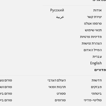
פנו אלינו
אודות
Pусский
יצירת קשר
عربية
פרסמו אצלנו
תנאי שימוש
מדיניות פרטיות
הצהרת נגישות
המייל האדום
עברית
English
מדורים
חדשות
העולם הערבי
פורום צע
מבזקים
תרבות ופנאי
פורום נשו
ביטחוני
ספורט
פורום בי
פוליטי-מדיני
פורומים
פורום בי