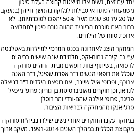
יחד עם זאת, נשים אלו מייצגות קבוצה בעלת סיכון
משמעותי לפתח אי סבילות לגלוקוז בהמשך חייהן (במעקב
של 20 עד 30 שנים מעל 50% יהפכו לסוכרתיות). לא
ברור האם סוכרת הריונית מהווה גורם סיכון לתחלואה
ארוכת טווח של הילודים.
המחקר הוצג לאחרונה בכנס המרכזי למיילדות באטלנטה
ע"י גב' קירה נחום-זקס, תלמידת שנה שישית בביה"ס
לרפואה, בשיתוף צוות רופאים מבית החולים סורוקה
שכלל את רופאי הנשים ד"ר אפרת שפיגל, ד"ר האנה
אבוכף, ופרופ' אייל שיינר, את רופאת הילדים ד"ר דניאלה
לנדאו, וכן חוקרים מאוניברסיטת בן-גוריון: פרופ' מיכאל
פריגר, פרופ' אילנה שהם-ורדי ומר רוסלן
סרג'יאנקו מהמחלקה לבריאות הציבור.
במחקר עקבו החוקרים אחרי נשים שילדו בביה"ח סורוקה
מקבוצת הכללית במהלך השנים 1991-2014. מעקב ארוך