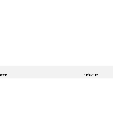
פנו אלינו
מדור
אודות
Pусский
חד
יצירת קשר
عربية
מב
פרסמו אצלנו
בי
תנאי שימוש
פו