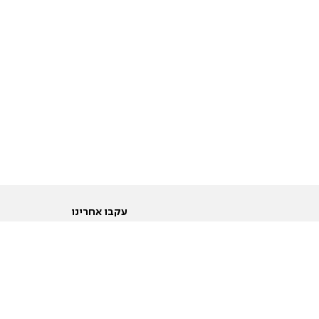
עקבו אחרינו
ות
טוויטר
ם הריון ולידה
פייסבוק
ום לקראת נישואין וזוגיות
אינסטגרם
ום צעירים מעל עשרים
יוטיוב