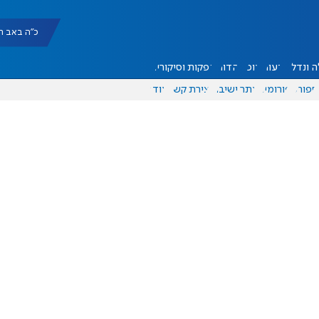
כ"ה באב תשפ"ו |
 ונדל"ן
דעות
אוכל
יהדות
הפקות וסיקורים
ספורט
פורומים
אתר ישיבה
יצירת קשר
עוד