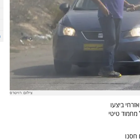
צילום: רויטרס
זרחי ביצעו
 מחמוד טיטי
 חסנו