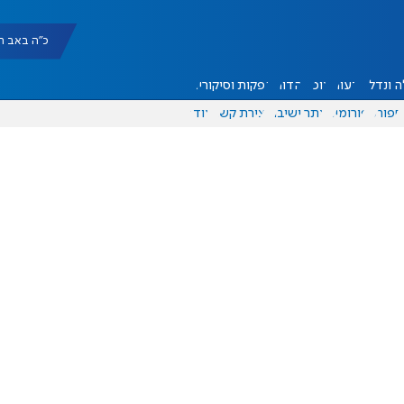
כ"ה באב תשפ"ו |
 ונדל"ן
דעות
אוכל
יהדות
הפקות וסיקורים
ספורט
פורומים
אתר ישיבה
יצירת קשר
עוד