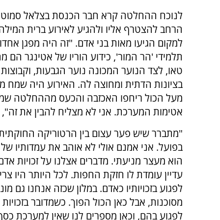
לנוכח ההחלטה קרא חבר הכנסת בצלאל סמוטריץ
הרחב להצטרף אליו ולהגיע לאירוע ברית המילה.
למקום הגיעו מאות בני אדם. "זה היה מפגן אחדו
תלמידי 'הר המור', כידוע הוריו של אטינגר הם מ
טאו, לצד הנוער המכונה נוער הגבעות, וקבוצות 
בציונות הדתית ומחוצה לה. האירוע היה שמח מא
מעל הכול ריחפו האכזבה והכעס מההחלטה שמ
אטימות המערכת. אני לא מצליח להבין את זה", ה
"מתברר שיש פער עצום בין הרטוריקה החוקתית ו
בפועל. אני אמנם אולי לא אוהב את עמדותיו של מ
הוא מעצר מניעתי. מדברים אצלנו על זכויות אדם
עדיין עומדת לו חזקת החפות. לכל היותר היו צרי
לפגוע בזכויותיו כאדם. במלון שכזה אנחנו גם מונ
מסוכנות, אבל כאן הכול הפוך. כשמדובר בזכויות 
לפגוע בהם, וכאן מספרים לנו שאין למערכת כסף 