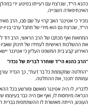
כהנא הי"ד, שנרצח עם רעייתו בפיגוע ירי במהלך
האינתיפאדה השנייה.
נזכיר כי אטינגר האב קרוי על שם סבו, הרב מאיר
הי"ד, שנרצח גם הוא מירי של מחבל ערבי בניו-יו
המחאות ואף מכתבו של הרב הראשי, הרב דוד ל
את ההשלכות האישיות לעתידו של תינוק שאביו ל
האירוע קבע בית המשפט העליון כי אטינגר יישא
"הרב כהנא הי"ד שוחרר לברית של נכדו"
"החלטה שמקוממת כל בר דעת", כך הגדיר עורך 
עמותת 'חננו', את ההחלטה.
לדבריו, לו היה אטינגר מואשם ומורשע בכל הה
הנראה מיוחסות לו, ואף אם היה כבר בעיצומו של 
העונש, הייתה מאושרת לו ההשתתפות בברית המ