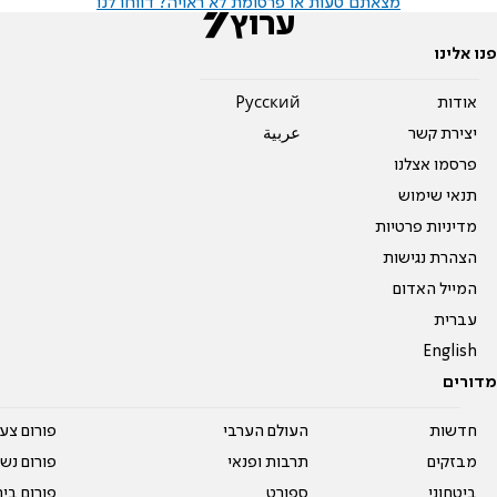
מצאתם טעות או פרסומת לא ראויה? דווחו לנו
פנו אלינו
אודות
Pусский
יצירת קשר
عربية
פרסמו אצלנו
תנאי שימוש
מדיניות פרטיות
הצהרת נגישות
המייל האדום
עברית
English
מדורים
חדשות
העולם הערבי
פורום צע
מבזקים
תרבות ופנאי
פורום נשו
ביטחוני
ספורט
פורום בי