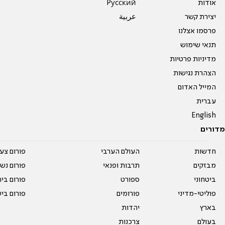
אודות
Pусский
יצירת קשר
عربية
פרסמו אצלנו
תנאי שימוש
מדיניות פרטיות
הצהרת נגישות
המייל האדום
עברית
English
מדורים
חדשות
העולם הערבי
פורום צע
מבזקים
תרבות ופנאי
פורום נשו
ביטחוני
ספורט
פורום בי
פוליטי-מדיני
פורומים
פורום בי
בארץ
יהדות
בעולם
צרכנות