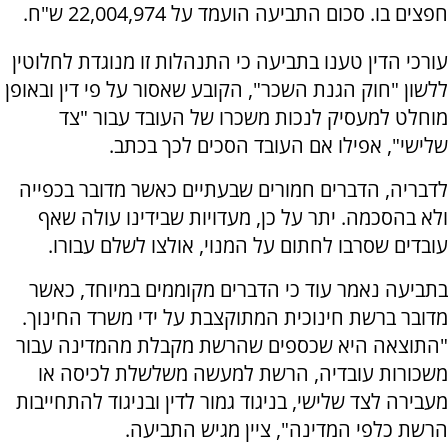
חפצים בו. סכום התביעה הועמד על 22,004,974 ש"ח.
עורכי הדין טענו בתביעה כי התנהלות זו מנוגדת לחלוטין
ללשון "חוק הגנת השכר", הקובע שאסור על פי דין ובאופן
מוחלט למעסיק לנכות משכרו של העובד עבור "צד
שלישי", אפילו אם העובד הסכים לכך בכתב.
לדבריה, הדברים חמורים שבעתיים כאשר מדובר בכפייה
ולא בהסכמה. יתר על כן, מעדויות שבידינו עולה שאף
עובדים שסרבו לחתום על המנוי, אולצו לשלם עבורו.
בתביעה נאמר עוד כי הדברים מקוממים במיוחד, כאשר
מדובר ברשת חינוכית המתוקצבת על ידי משרד החינוך.
"התוצאה היא שכספים שהרשת מקבלת מהמדינה עבור
משכורות עובדיה, הרשת למעשה משלשלת לכיסה או
מעבירה לצד שלישי, בניגוד גמור לדין ובניגוד להתחייבות
הרשת כלפי המדינה", ציין מגיש התביעה.