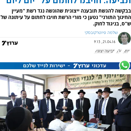
תביעה: חויבנו לחתום על "יום ליום"
בבקשה להגשת תובענה ייצוגית שהוגשה נגד רשת "מעיין
החינוך התורני" נטען כי מורי הרשת חויבו לחתום על עיתונה של
ש"ס, בניגוד לחוק.
שלמה פיוטרקובסקי
21.04.16, 9:13
עיתון
ש"ס
תביעה יצוגית