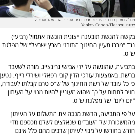
מנכ"ל מעיין החינוך התורני מבקר בבית ספר ברשת. אילוסטרציה
צילום: Yaakov Cohen/Flash90
בקשה להגשת תובענה ייצוגית הוגשה אתמול (רביעי)
נגד "מרכז מעיין החינוך התורני בארץ ישראל" של מפלגת
ש"ס.
בתביעה, שהוגשה על ידי אבישי גרינצייג, מורה לשעבר
ברשת, באמצעות עורכי הדין קובי רפאלי ושירלי רייף, נטען
כי כל עובד של רשת החינוך של ש"ס טרם קבלתו לעבודה,
חויב לחתום על כך שהוא מעוניין להיות מנוי על העיתון
"יום ליום" של מפלגת ש"ס.
על פי התביעה, הרשת מנכה את התשלום על העיתון
מהמשכורת של העובדים שנאלצים לשלם מכספם מדי
חודש בחודשו על מנוי לעיתון שרבים מהם כלל אינם