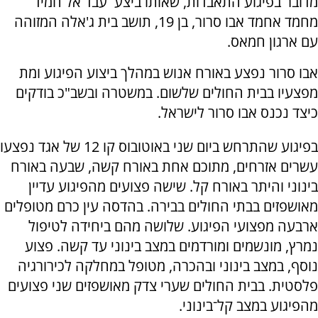
מדובר בפיגוע התאבדות, שאותו ביצע עבד אל חמיד
מחמד אחמד אבו סרור, בן 19, תושב בית ג'אלה המזוהה
עם ארגון חמאס.
אבו סרור נפצע באורח אנוש במהלך ביצוע הפיגוע ומת
מפצעיו בבית החולים שלשום. במשטרה ובשב"כ בודקים
כיצד נכנס אבו סרור לישראל.
בפיגוע שהתרחש ביום שני באוטובוס קו 12 של אגד נפצעו
עשרים אזרחים, מתוכם אחת באורח קשה, שבעה באורח
בינוני והיתר באורח קל. שישה פצועים מהפיגוע עדיין
מאושפזים בבתי החולים בבירה. בהדסה עין כרם מטופלים
ארבעה מפצועי הפיגוע. שלושה מהם ביחידה לטיפול
נמרץ, מונשמים ומורדמים במצב בינוני עד קשה. פצוע
נוסף, במצב בינוני ובהכרה, מטופל במחלקה לכירורגיה
פלסטית. בבית החולים שערי צדק מאושפזים שני פצועים
מהפיגוע במצב קל־בינוני.