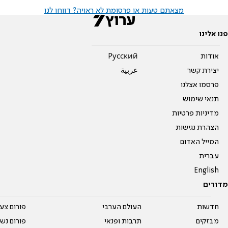
מצאתם טעות או פרסומת לא ראויה? דווחו לנו
פנו אלינו
אודות
Pусский
יצירת קשר
عربية
פרסמו אצלנו
תנאי שימוש
מדיניות פרטיות
הצהרת נגישות
המייל האדום
עברית
English
מדורים
חדשות
העולם הערבי
פורום צע
מבזקים
תרבות ופנאי
פורום נשו