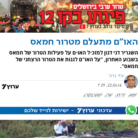
האו״ם מתעלם מטרור חמאס
השגריר דני דנון למזכ״ל האו״ם על פעילות הטרור של חמאס
בשבוע האחרון, "על האו"ם לגנות את הטרור הרצחני של
חמאס".
עוזי ברוך
22.04.16, 7:29
חמאס
דני דנון
האו"ם
פיגוע בקו 12