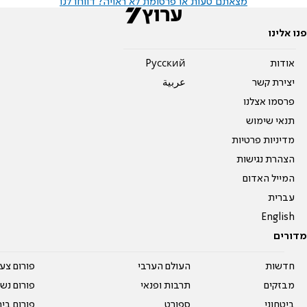
מצאתם טעות או פרסומת לא ראויה? דווחו לנו
פנו אלינו
אודות
Pусский
יצירת קשר
عربية
פרסמו אצלנו
תנאי שימוש
מדיניות פרטיות
הצהרת נגישות
המייל האדום
עברית
English
מדורים
חדשות
העולם הערבי
פורום צע
מבזקים
תרבות ופנאי
פורום נשו
ביטחוני
ספורט
פורום בי