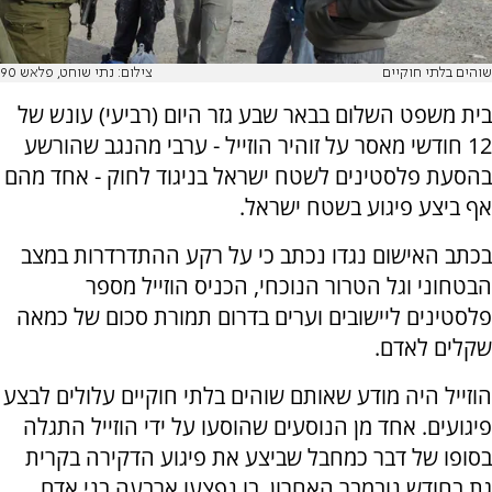
שוהים בלתי חוקיים
צילום: נתי שוחט, פלאש 90
בית משפט השלום בבאר שבע גזר היום (רביעי) עונש של
12 חודשי מאסר על זוהיר הוזייל - ערבי מהנגב שהורשע
בהסעת פלסטינים לשטח ישראל בניגוד לחוק - אחד מהם
אף ביצע פיגוע בשטח ישראל.
בכתב האישום נגדו נכתב כי על רקע ההתדרדרות במצב
הבטחוני וגל הטרור הנוכחי, הכניס הוזייל מספר
פלסטינים ליישובים וערים בדרום תמורת סכום של כמאה
שקלים לאדם.
הוזייל היה מודע שאותם שוהים בלתי חוקיים עלולים לבצע
פיגועים. אחד מן הנוסעים שהוסעו על ידי הוזייל התגלה
בסופו של דבר כמחבל שביצע את פיגוע הדקירה בקרית
גת בחודש נובמבר האחרון, בו נפצעו ארבעה בני אדם.