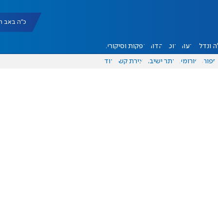
כ"ה באב תשפ"ו |
 ונדל"ן
דעות
אוכל
יהדות
הפקות וסיקורים
ספורט
פורומים
אתר ישיבה
יצירת קשר
עוד