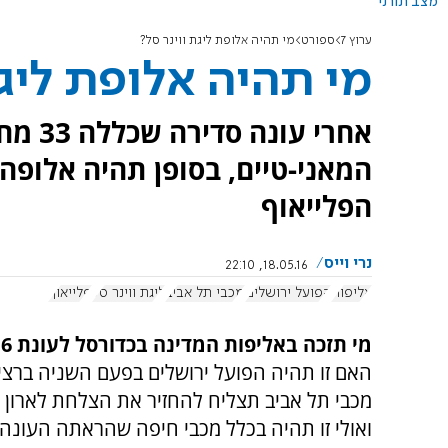
מצב תורני
ערוץ 7
ספורט
מי תהיה אלופת ליגת ווינר סל?
מי תהיה אלופת ליגת
אחרי ע
המאני-טיים, בסופן תהיה אלופ
הפלייאוף
נרי וייס
18.05.16, 22:10
אליפות
הפועל ירושלים
מכבי תל אביב
ליגת ווינר סל
פלייאוף
מי תזכה באליפות המדינה בכדורסל לעונת 2015/16?
האם זו תהיה הפועל ירושלים בפעם השניה ברציפ
מכבי תל אביב תצליח להחזיר את הצלחת לארון 
ואולי זו תהיה בכלל מכבי חיפה שהראתה העונה 