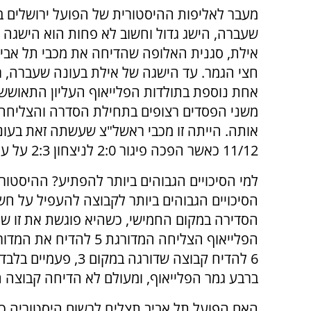
מעבר לאליפות ההיסטורית של הפועל ירושלים ב
שעברה, הישג גדול וחשוב לא פחות הוא הישגה 
אילת, סגנית האלופה שהדיחה את מכבי תל אבי
חצי הגמר. עד הישגה של אילת בעונה שעברה, 
אחת נוספת בתולדות הפלייאוף העליון התאושש
משני הפסדים רצופים בתחילת הסדרה והצליחה
אותה. הייתה זו מכבי ראשל"צ שעשתה זאת בעונ
11/12 כאשר הפכה פיגור 2:0 לניצחון 2:3 על עירוני אשקלון.
למי הסיכויים הגבוהים ביותר להפתיע? ההיסטור
הסיכויים הגבוהים ביותר לקבוצה להעפיל על חשב
ברבע גמר הפלייאוף, ומעולם לא הדיחה קבוצה המדורגת במקום ה-8 את
האם הפועל תל אביב תצליח לרשום היסטוריה כ