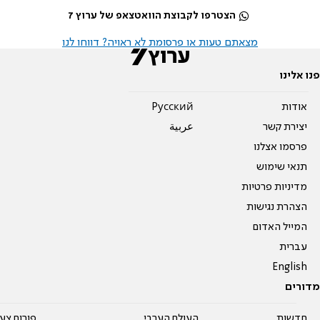
הצטרפו לקבוצת הוואטצאפ של ערוץ 7
מצאתם טעות או פרסומת לא ראויה? דווחו לנו
פנו אלינו
אודות
Pусский
יצירת קשר
عربية
פרסמו אצלנו
תנאי שימוש
מדיניות פרטיות
הצהרת נגישות
המייל האדום
עברית
English
מדורים
חדשות
העולם הערבי
פורום צע