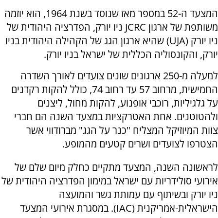
המצעד ה-52 במספר מאז שנוסד בשנת 1964, הוא יוזמה
משותפת של ארגון JCRC ניו יורק, הפדרציה היהודית של
ניו יורק (UJA) שהיא ארגון הגג של הקהילה היהודית בניו
יורק, והקונסוליה הכללית של ישראל בניו יורק.
למעלה מ-250 ארגונים שונים צועדים לאורך השדרה
החמישית, מרחוב 57 עד רחוב 74, כולל להקות רקדנים
על גלגיליות, רוכבי אופנוע, להקות מחול, ליצנים
ולהטוטנים. אחת האטרקציות במצעד השנה הם חברי
צוות המיוזיקל המצליח "כנר על הגג" מברודווי אשר
הצטרפו לצועדים ושרים קטעים מהמופע.
לראשונה השנה, המצעד מתקיים כחלק מיום שלם של
אירועי סולידריות עם ישראל במימון הפדרציה היהודית של
ניו יורק ובשיתוף עם עמותת גשר והמועצה
הישראלית-אמריקנית (IAC). במסגרת אירועי המצעד