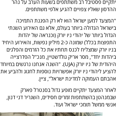
יתקיים פסטיבל רב משתתפים בשעות הערב על נהר
ההדסון שאליו צפויים להגיע אלפי משתתפים.
"המצעד למען ישראל הוא לא רק הפגנת התמיכה
בישראל הגדולה ביותר בעולם, אלא גם האירוע השנתי
הגדול ביותר של יהודי ניו יורק (וכנראה של יהדות
התפוצות בכלל) שמונה כ-2 מיליון נפשות, והאירוע היחיד
בניו יורק שמצליח לכנס תחתיו את כל הזרמים והפלגים
ביהדות יחד", מסר אריק גולדשטיין, מנכ"ל הפדרצייה
היהודית של ניו יורק (UJA). "השנה אנחנו נרגשים במיוחד
להציע ליהודי ניו יורק אפשרויות נוספות לחגוג ולהביע את
אהבתם העמוקה למדינת ישראל", ציין.
לאחר המצעד יתקיים מופע גדול בסנטרל פארק
שבמנהטן בהשתתפות זמרים חסידים, השגריר דני דנון,
אנשי ממשל תומכי ישראל ועוד.