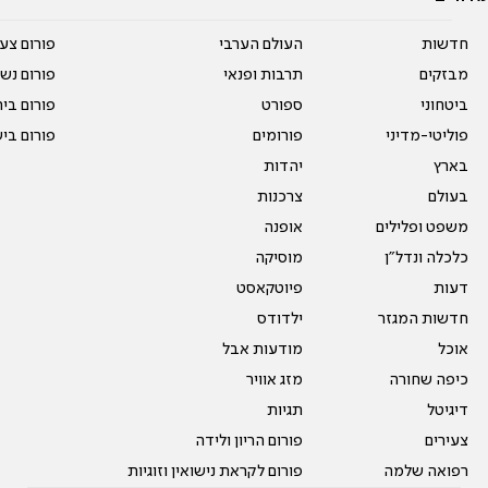
חדשות
העולם הערבי
פורום צע
מבזקים
תרבות ופנאי
פורום נשו
ביטחוני
ספורט
פורום בי
פוליטי-מדיני
פורומים
פורום בי
בארץ
יהדות
בעולם
צרכנות
משפט ופלילים
אופנה
כלכלה ונדל"ן
מוסיקה
דעות
פיוטקאסט
חדשות המגזר
ילדודס
אוכל
מודעות אבל
כיפה שחורה
מזג אוויר
דיגיטל
תגיות
צעירים
פורום הריון ולידה
רפואה שלמה
פורום לקראת נישואין וזוגיות