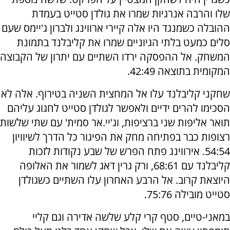
שלו והרבה אנרגיות שמרו את גולדן סטייט בעמדת
ההובלה כשמנגד היו אלה קיירי ארווינג ולברון ג'יימס שעם
סלים כמעט בלתי הגיוניים שמרו את קליבלנד בתמונת
המשחק. אל ההפסקה ירדו השתיים עם יתרון של הקבוצה
המקומית בתוצאה 42:49.
שחקני קליבלנד עלו אל המחצית השניה בטירוף. אלה לא
הסכימו להרים ידיים ולאפשר לגולדן סטייט לחגוג עליהם
תואר אליפות שני ברציפות, וג'יי.אר סמית' עם שתי שלשות
רצופות כבר בפתיחה מחק את הפיגור כל הדרך לשיוויון
54:54. אירווינג פתח הפרש של שבע נקודות לזכות
קליבלנד עם 68:61, ורק גרין דאג לשמור את האלופה
היוצאת קרוב. אל הרבע האחרון עלו השתיים כשגולדן
סטייט מובילה 75:76.
במאני-טיים, סטף קרי קלע שלשה אדירה וגם קליי