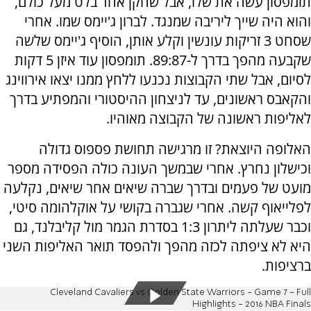
תומפסון עשה את שלו, אבל שחקן אחד בלט מעל כולם,
והוא היה שייך ליריבה שמנגד. לברון ג'יימס שמו. אחרי
שסחט 3 זריקות עונשין וקלע אותן, הוסיף ג'יימס שלשה
שקבעה מהפך בדרך ל-89:87. תומפסון עוד איזן 5 דקות
לסיום, אבל שתי הקבוצות נכנעו ללחץ ממנו יצאו אירווינג
והקאבס ראשונים, עד לניצחון ההיסטורי והמפתיע בדרך
לאליפות ראשונה של הקבוצה מאוהיו.
האלופה היוצאת? זו מרגישה תחושת פספוס גדולה
וכישלון נחרץ. אחרי שבמשך העונה כולה הפסידה מספר
מועט של פעמים ובדרך שברה שיאים אחר שיאים, נקלעה
לפלייאוף קשה. אחרי שגברה בקושי על אוקלהומה סיטי,
וכבר שעלתה ליתרון 1:3 בסדרת הגמר מול קליבלנד, גם
היא לא ציפתה לכזה מהפך ולהפסד תואר האליפות השני
ברציפות.
Cleveland Cavaliers vs Golden State Warriors - Game 7 - Full
Highlights - 2016 NBA Finals