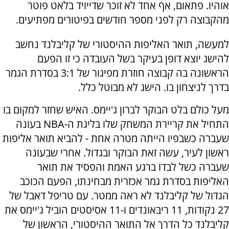
אוהיו. פתאום, אף אחד לא זוכר שדייויד בלאט פוטר
מהקבוצה רק לפני מספר חודשים בפיטורים מפתיעים.
למעשה, תואר האליפות ההיסטורי של קליבלנד נחשב
להישג יוצא דופן בעיקר בשל העובדה כי זו הפעם
הראשונה בה קבוצה חוזרת מפיגור של 3:1 בסדרת הגמר
בדרך לניצחון בו. הישג לא מבוטל כלל.
מעל כולם בלט הבוקר לברון ג'יימס. האיש שחזר למקום בו
התחיל את קריירת המשחק שלו בליגת ה-NBA בעונה
שעברה כשבפיו הייתה מטרה אחת - להביא תואר אליפות
ראשון לעיר, עשה זאת הבוקר ובגדול. אחרי שבעונה
שעברה כשל לבדו ברגע האמת והפסיד את תואר
האליפות בסדרת גמר אכזרית מבחינתו, הפעם הכוכב
הגדול של קליבלנד לא ראה ממטר. עם טריפל דאבל של
27 נקודות, 11 ריבאונדים ו-11 אסיסטים הוביל ג'יימס את
קליבלנד כל הדרך אל התואר ההיסטורי, הראשון של