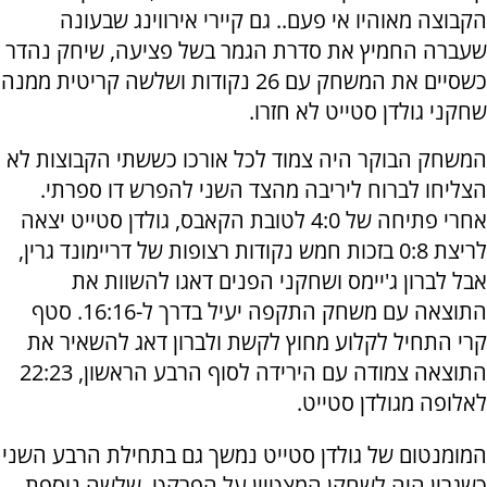
הקבוצה מאוהיו אי פעם.. גם קיירי אירווינג שבעונה
שעברה החמיץ את סדרת הגמר בשל פציעה, שיחק נהדר
כשסיים את המשחק עם 26 נקודות ושלשה קריטית ממנה
שחקני גולדן סטייט לא חזרו.
המשחק הבוקר היה צמוד לכל אורכו כששתי הקבוצות לא
הצליחו לברוח ליריבה מהצד השני להפרש דו ספרתי.
אחרי פתיחה של 4:0 לטובת הקאבס, גולדן סטייט יצאה
לריצת 0:8 בזכות חמש נקודות רצופות של דריימונד גרין,
אבל לברון ג'יימס ושחקני הפנים דאגו להשוות את
התוצאה עם משחק התקפה יעיל בדרך ל-16:16. סטף
קרי התחיל לקלוע מחוץ לקשת ולברון דאג להשאיר את
התוצאה צמודה עם הירידה לסוף הרבע הראשון, 22:23
לאלופה מגולדן סטייט.
המומנטום של גולדן סטייט נמשך גם בתחילת הרבע השני
כשגרין היה לשחקן המצטיין על הפרקט. שלשה נוספת