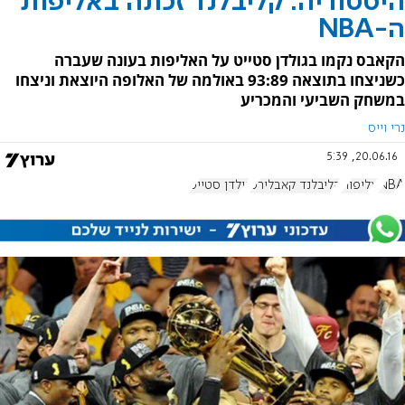
היסטוריה: קליבלנד זכתה באליפות
ה-NBA
הקאבס נקמו בגולדן סטייט על האליפות בעונה שעברה
כשניצחו בתוצאה 93:89 באולמה של האלופה היוצאת וניצחו
במשחק השביעי והמכריע
נרי וייס
20.06.16, 5:39
NBA
אליפות
קליבלנד קאבלירס
גולדן סטייט