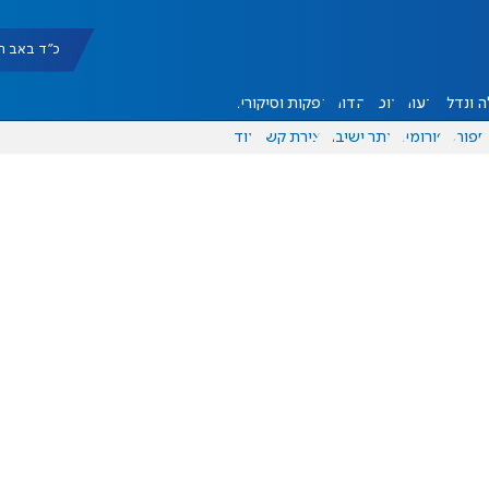
כ"ד באב תשפ"ו |
 ונדל"ן
דעות
אוכל
יהדות
הפקות וסיקורים
ספורט
פורומים
אתר ישיבה
יצירת קשר
עוד