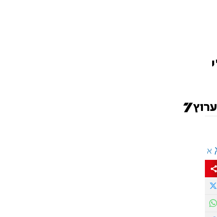
ש"י
א