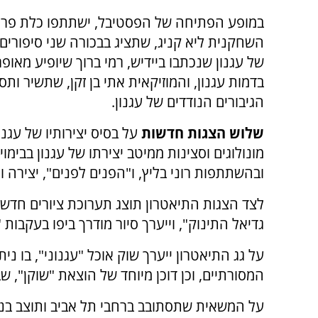
במופע הפתיחה של הפסטיבל, ישתתפו כלת פרס
השחקנית ליא קניג, שתציג בבכורה שני סיפורים
של עגנון שנכתבו ביידיש, רמי ברוך שיופיע מאופר
בדמות עגנון, והמוזיקאית אתי בן זקן, שתשיר ו
הגיבורים הנודדים של עגנון.
שלוש הצגות חדשות
על בסיס יצירותיו של עגנו
מונולוגים וסצינות ממיטב יצירתו של עגנון בבימוי 
ובהשתתפות רוני בליץ, ו"הפנים לפנים", יצירה 
לצד הצגות התיאטרון תוצג תערוכת ציורים חדשה
גדיאל התינוק", וייערך סיור מודרך ביפו בעקבות 
על גג התיאטרון ייערך שוק אוכל "עגנוני", בו נ
המסורתיים, וכן דוכן מיוחד של הוצאת "שוקן", שב
על המשאית שתסתובב ברחבי תל אביב ותוצב בנק