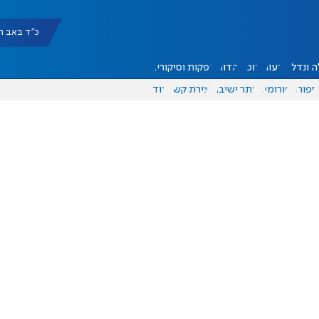
כ"ד באב תשפ"ו |
 ונדל"ן
דעות
אוכל
יהדות
הפקות וסיקורים
ספורט
פורומים
אתר ישיבה
יצירת קשר
עוד