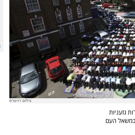
צילום: רויטרס
ת גזעניות
במשאל העם