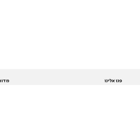
פנו אלינו
מדור
אודות
Pусский
חד
יצירת קשר
عربية
מב
פרסמו אצלנו
בי
תנאי שימוש
פו
מדיניות פרטיות
בא
הצהרת נגישות
בע