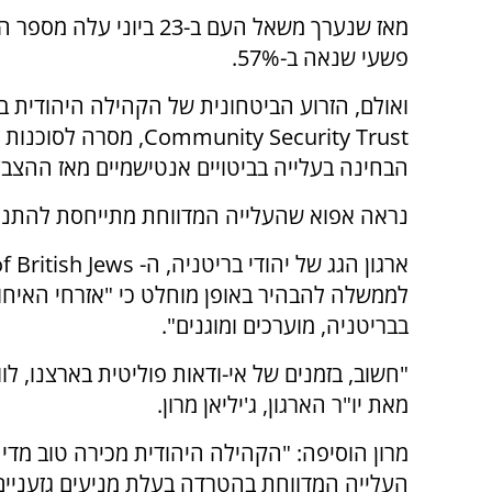
מאז שנערך משאל העם ב-23 ביוני על
פשעי שנאה ב-57%.
ואולם, הזרוע הביטחונית של הקהילה היהודית בב
Community Security Trust
, מסרה לסוכנות
הבחינה בעלייה בביטויים אנטישמיים מאז ההצב
נראה אפוא שהעלייה המדווחת מתייחסת להתנגשו
ארגון הגג של יהודי בריטניה, ה-
f British Jews
לממשלה להבהיר באופן מוחלט כי "אזרחי האיחוד
בבריטניה, מוערכים ומוגנים".
"חשוב, בזמנים של אי-ודאות פוליטית בארצנו, לו
מאת יו"ר הארגון, ג'יליאן מרון.
מרון הוסיפה: "הקהילה היהודית מכירה טוב מד
העלייה המדווחת בהטרדה בעלת מניעים גזעניים