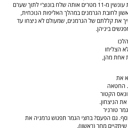
נבחרתו, ולשופט לא נותר אלא לשרוק על בעיטת עונשין מ-11 מטרים אותה שלח בונוצ'י לתוך שערם
1:1. היה זה השער הראשון לחובת הגרמנים במהלך האליפות הנוכחית,
ך את קללתם של הגרמנים, שמעולם לא ניצחו עד
שים ביניהן.
לכו
א הצליחו
 אחת מהן,
א את
נסו פנימה. החטאה
ונאס הקטור
את הניצחון.
מר טורניר
סף. גם הפעם? בחצי הגמר תפגוש גרמניה את
יתקיים מחר (ראשון).