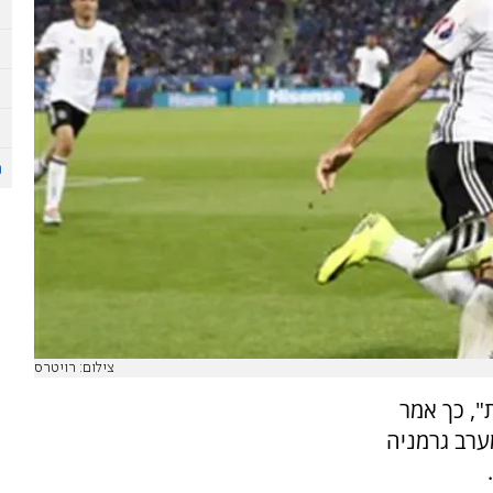
צילום: רויטרס
מנצחת", כך אמר
ערב גרמניה