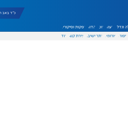
כ"ד באב תשפ"ו |
 ונדל"ן
דעות
אוכל
יהדות
הפקות וסיקורים
ספורט
פורומים
אתר ישיבה
יצירת קשר
עוד