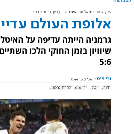
מצב תורני
ערוץ 7
ספורט
אלופת העולם עדיין כאן: גרמניה בחצי
אלופת העולם עדיין 
גרמניה הייתה עדיפה על האיטל
שיוויון בזמן החוקי הלכו השתיי
5:6
נרי וייס
3.07.16, 0:44
כדורגל
איטליה
יורו 2016
נבחרת גרמניה