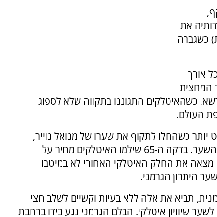
ף,
ותיה את
) כשגברה
ל אורך
 המחצית
א, כשהאיטלקים התגוננו בתקווה שלא לספוג
ת העולם.
ותר כשהחלו לתקוף את שערו של מנואל נוייר,
שוער הגרמנים, אך לא סיכנו יתר על המידה את השער. בדקה ה-65 שילמו האיטלקים מחיר על
מצאה את החלק האיטלקי האחורי לא במיטבו
ער היתרון הגרמני.
נית, תביא את אלה ללא בעיות וקשיים לשלב חצי
ת של בואטנג בדקה ה-77, הביאה לשער שיוויון איטלקי. הבלם הגרמני נגע בידו ברחבת