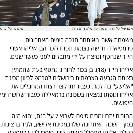
אמו של אליהו חושפת את שלט ההנצחה
צילום: אלי ברט
משפחת אשרי מאיתמר חנכה בימים האחרונים
טרמפיאדה חדשה בצומת תפוח לזכר הבן אליהו אשרי
הי"ד שנחטף ונרצח על ידי מחבלים לפני כעשר שנים.
אליהו הי"ד (18), בן בכור להוריו, נחטף בעת שהמתין
בצומת הגבעה הצרפתית בירושלים לטרמפ לכיוון מכינת
''אלישע'' בה למד. כעבור זמן קצר רצחו המחבלים את
אליהו וגופתו נמצאה בשכונה ברמאללה כעבור שלושה ימי
חיפושים.
ההורים יתרו ומרים סיפרו לערוץ 7 על בנם, "הוא היה
בסוף השנה האחרונה שלו במכינת אלישע, ולמד ברצינות
גדולה. אליהו התפלל מעומק ליבו. סיפרו לנו שבתפילה