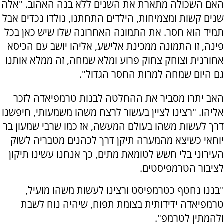
האם השכולה מתארת את השנים ללא בנה האהוב. "אלה
שנים קשות ומצמיחות, הילדים התחתנו, נולדו נכדים אבל
תמיד הוא חסר. את התמונה האחרונה שלו שיש כאן בכל
פינה, זו התמונה ממכינת אלישע, אליהו יושב עם הכיסא
אחורנית וצוחק צחוק פרוע ומלא שמחה, זה ממלא אותנו
גם היום שמחה למרות החסר הגדול".
האב יתרו מסביר את ההחלטה לבנות טרמפיאדה לזכר
אליהו. "רצינו לציין בעשור לרצח משהו משמעותי, חיפשנו
דרך לעשות משהו בעולם המעשה, אז כמו שרבי שמעון בר
יוחאי כשיצא מהמערה תיקן דרך לכהנים מטבריה לשוק
העירוני בלי חשש לטומאת מתים, כך אנחנו עשינו תיקון
לציבור הטרמפיסטים.
''בננו נחטף כטרמפיסט ורצינו לעשות משהו מועיל,
טרמפיאדה ידידותית בצומת תפוח, שיהיה נוח לשבת
ולהמתין לטרמפ".