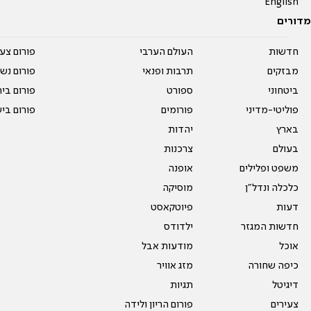
English
מדורים
חדשות
העולם הערבי
פורום צע
מבזקים
תרבות ופנאי
פורום נשו
ביטחוני
ספורט
פורום בי
פוליטי-מדיני
פורומים
פורום בי
בארץ
יהדות
בעולם
צרכנות
משפט ופלילים
אופנה
כלכלה ונדל"ן
מוסיקה
דעות
פיוטקאסט
חדשות המגזר
ילדודס
אוכל
מודעות אבל
כיפה שחורה
מזג אוויר
דיגיטל
תגיות
צעירים
פורום הריון ולידה