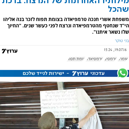
מילותיו האחרונות של הנרצח: ברכת
שהכל
משפחת אשרי חנכה טרמפיאדה בצומת תפוח לזכר בנה אליהו
הי"ד שנחטף מהטרמפיאדה ונרצח לפני כעשר שנים. "החיוך
שלו נשאר איתנו".
בני טוקר
19.07.16, 15:24
שומרון
טרמפים
טרמפיאדה
צומת תפוח