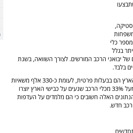
תבצעו
סטיקה,
משפחות
 רכב חדש. בשנת 2014 גדל מספר כלי
 מיליון, בין היתר בגלל
 של יבואני הרכב המורשים. לצורך השוואה, בשנת
מעל 2.3 מיליון רכבים שנמצאים כיום על כבישי הארץ הם בבעלות פרטית, לעומת כ-330 אלף משאיות
ו-127 אלף אופנועים וקטנועים. ברמת המיקרו, מעל 33% מכלי הרכב שנעים על כבישי הארץ יוצרו
, כשבמקום השני דרום קוריאה עם 12.9%. הנתונים האלה חשובים כי הם מלמדים על העדפות
רכב חדש.
תחדשים