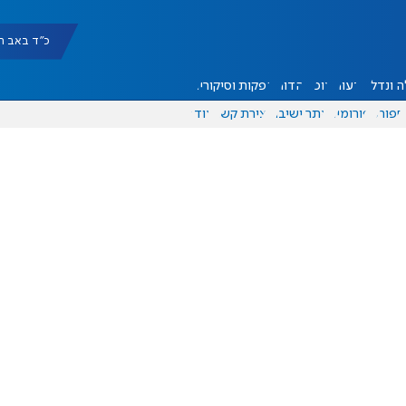
כ"ד באב תשפ"ו |
 ונדל"ן
דעות
אוכל
יהדות
הפקות וסיקורים
ספורט
פורומים
אתר ישיבה
יצירת קשר
עוד