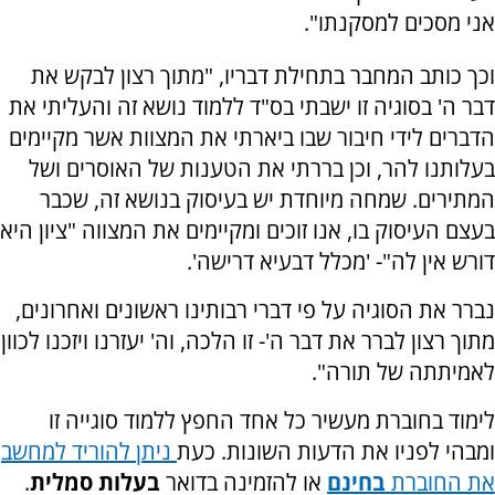
אני מסכים למסקנתו".
וכך כותב המחבר בתחילת דבריו, "מתוך רצון לבקש את
דבר ה' בסוגיה זו ישבתי בס"ד ללמוד נושא זה והעליתי את
הדברים לידי חיבור שבו ביארתי את המצוות אשר מקיימים
בעלותנו להר, וכן בררתי את הטענות של האוסרים ושל
המתירים. שמחה מיוחדת יש בעיסוק בנושא זה, שכבר
בעצם העיסוק בו, אנו זוכים ומקיימים את המצווה "ציון היא
דורש אין לה"- 'מכלל דבעיא דרישה'.
נברר את הסוגיה על פי דברי רבותינו ראשונים ואחרונים,
מתוך רצון לברר את דבר ה'- זו הלכה, וה' יעזרנו ויזכנו לכוון
לאמיתתה של תורה".
לימוד בחוברת מעשיר כל אחד החפץ ללמוד סוגייה זו
ומבהי לפניו את הדעות השונות. כעת
ניתן להוריד למחשב
את החוברת
בחינם
או להזמינה בדואר
בעלות סמלית
.