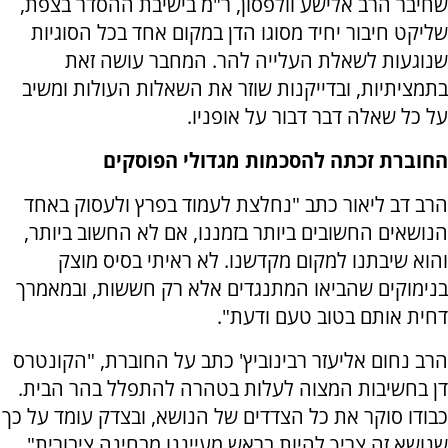
שחיבר הרב אלישע וולפסון, ר"מ בישיבת ההסדר בצפת,
שליקט חיבור יחיד מסוגו הדן במקום אחד בכל הסוגיות
שנוגעות לשאלת העלייה להר. המחבר עושה זאת
בתמציתיות, ובדייקנות שוזר את השאלות העולות ומשיב
על כל שאלה דבר דבור על אופניו
.
החוברת זכתה להסכמות מגדולי הפוסקים
הרב דב ליאור כתב "נחלצת לעמוד בפרץ ולעסוק באחד
הנושאים החשובים ביותר בזמננו, אם לא החשוב ביותר,
והוא שיבתנו למקום מקדשנו. לא ראיתי בסיס מוצק
בנימוקים שהביאו המתנגדים אלא רק חששות, ובמאמרך
דחית אותם בטוב טעם ודעת".
הרב נחום אליעזר רבינוביץ' כתב על החוברת, "הקונטרס
דן בחשיבות המצוה לעלות בטהרה להתפלל בהר הבית.
כבודו סוקר את כל הצדדים של הנושא, ובצדק עומד על כך
שנושא זה צריך להיות בראש מעייננו מבחינה ציבורית".