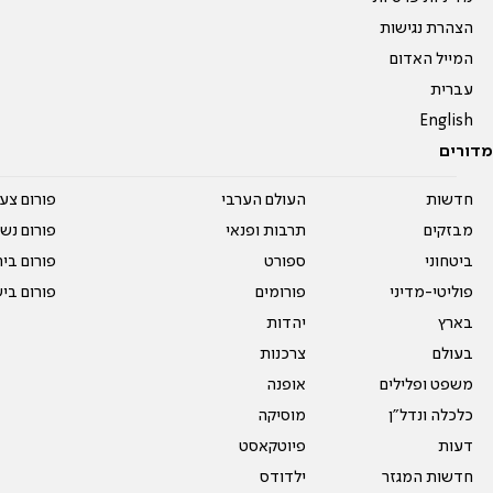
הצהרת נגישות
המייל האדום
עברית
English
מדורים
חדשות
העולם הערבי
פורום צע
מבזקים
תרבות ופנאי
פורום נשו
ביטחוני
ספורט
פורום בי
פוליטי-מדיני
פורומים
פורום בי
בארץ
יהדות
בעולם
צרכנות
משפט ופלילים
אופנה
כלכלה ונדל"ן
מוסיקה
דעות
פיוטקאסט
חדשות המגזר
ילדודס