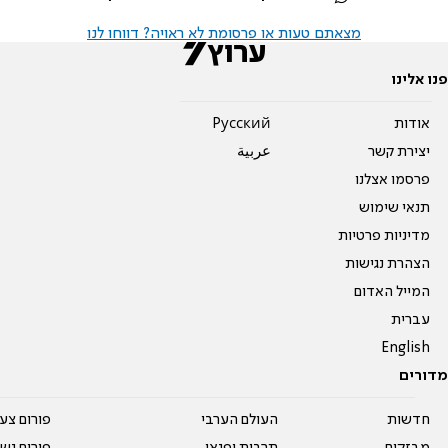
מצאתם טעות או פרסומת לא ראויה? דווחו לנו
פנו אלינו
אודות
Pусский
יצירת קשר
عربية
פרסמו אצלנו
תנאי שימוש
מדיניות פרטיות
הצהרת נגישות
המייל האדום
עברית
English
מדורים
חדשות
העולם הערבי
פורום צע
מבזקים
תרבות ופנאי
פורום נשו