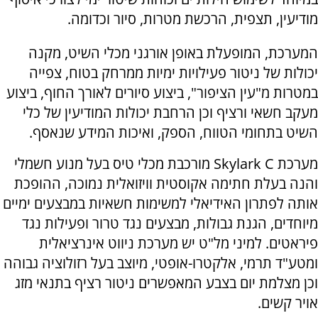
מודיעין, תצפית, הרכשת מטרות, סיור וכדומה.
המערכת, המופעלת באופן אורגני מכלי השיט, מקנה
יכולות של ניטור פעילויות ימיות ממרחק בטוח, צפייה
במטרות מ"עין הציפור", ביצוע סיורים לאורך החוף, ביצוע
מעקב חשאי ורציף וכן הרחבת יכולות המודיעין של כלי
השיט בתחומי הטווח, הספק, ואיכות המידע שנאסף.
מערכת Skylark C מורכבת מכלי טיס בעל מנוע חשמלי
והנה בעלת חתימה אקוסטית וויזואלית נמוכה, ההופכת
אותה לפתרון האידיאלי למשימות חשאיות במבצעים ימיים
מיוחדים, הגנת גבולות, מבצעים נגד טרור ופעילות נגד
פיראטים. למיני מל"ט יש מערכת ניווט אינרציאלית
ומטע"ד תרמי, אלקטרו-אופטי, מיוצב בעל רזולוציה גבוהה
וכן מצלמת יום בצבע המאפשרים ניטור רציף בתנאי מזג
אויר קשים.