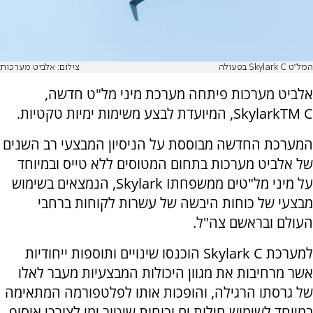
המל"ט Skylark C בפעולה
צילום: אלביט מערכות
אלביט מערכות פיתחה מערכת מיני מל"ט חדשה,
SkylarkTM C, המיועדת לבצע משימות ימיות טקטיות.
המערכת החדשה מבוססת על הניסיון המבצעי רב השנים
של אלביט מערכות בתחום המטוסים ללא טייס ובמיוחד
על מיני מל"טים ממשפחתSkylark I, הנמצאים בשימוש
מבצעי של כוחות היבשה של עשרות לקוחות ברחבי
העולם ובראשם צה"ל.
למערכת Skylark C הוכנסו שינויים ותוספות ייחודיות
אשר מרחיבות את מגוון היכולות המבצעיות מעבר לאלו
של גרסתו הרגילה, והופכות אותו לפלטפורמה המתאימה
במיוחד לשימוש חילות ים וכוחות שיטור ימי לצורכי איסוף