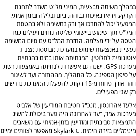
במהלך משימה מבצעית, המיני מל"ט משדר לתחנת
הקרקע וידיאו באיכות גבוהה, ביום ובלילה ובזמן אמתי.
המפעיל יכול להתרכז אך ורק במשימה ולא בהטסת
המל"ט תוך שימוש ביישומי שליטה נוחים ויעילים כמו
הטסה על ידי מצלמה. החזרת המל"ט עם סיום המשימה
נעשית באמצעות שימוש במערכת מבוססת מצנח,
אוטונומית לחלוטין, המנחיתה אותו במים בהנחיית
מערכת GPS. ישנה גם אפשרות לנחיתה באמצעות רשת
על סיפון הספינה. כל התהליך, מההחזרה ועד לשיגור
חוזר אורך פחות מ-15 דקות. להפעלת המערכת נדרשים
רק שני מפעילים.
אלעד אהרונסון, מנכ"ל חטיבת המודיעין של אלביט
מערכות אמר, "עד לאחרונה היה פער ביכולת להשיג
התמצאות סביבתית ומודיעין בזמן-אמיתי עם משאבים
מינימליים בזירה הימית. Skylark C מאפשר לצוותים ימיים