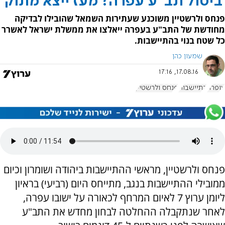
'ביטול תב"ע עפרה? מעז ייצא מתוק'
פנחס ולרשטיין משוכנע שעתירות השמאל שהובילו לבדיקה
מחודשת של התב"ע בעפרה ייאלצו את ממשלת ישראל לאשרר
כל שטח בנוי בהתיישבות.
שמעון כהן
17.08.16, 17:16
עופרה
התיישבות
פנחס ולרשטיין
פנחס ולרשטיין, מראשי ההתיישבות ביהודה ושומרון וכיום
ממובילי ההתיישבות בנגב, מתייחס היום (רביעי) בראיון
ליומן ערוץ 7 לאיום המרחף לכאורה על ישובו עפרה,
לאחר שנתקבלה ההחלטה לבחון מחדש את התב"ע