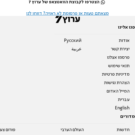
הצטרפו לקבוצת הוואטצאפ של ערוץ 7
מצאתם טעות או פרסומת לא ראויה? דווחו לנו
פנו אלינו
אודות
Pусский
יצירת קשר
عربية
פרסמו אצלנו
תנאי שימוש
מדיניות פרטיות
הצהרת נגישות
המייל האדום
עברית
English
מדורים
חדשות
העולם הערבי
פורום צע