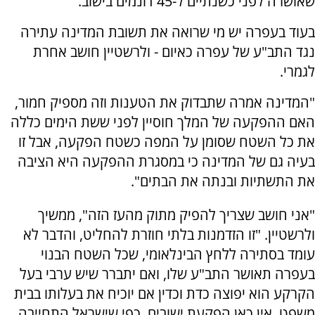
שאושרה לפני כשנתיים ל-45 דונמים בישוב.
בעוד בעפרה יש מי שרואה את תשובת המדינה עתירה
נגד התב"ע של עפרה כאיום - ולרשטיין חושב אחרת
לגמרי.
"המדינה אמרה שתבדוק את הטענות וזה מספיק חמור,
האם ההפקעה של המלך חוסיין לפני ששת הימים כללה
את כל השטח שסומן על המפה כשטח הפקעה, אבל זו
בעיה גם של המדינה כי במסגרת ההפקעה היא הציבה
את התשתיות ובנתה את הבתים".
"אני חושב שצריך להפיק מתוק מהעז הזה", ממשיך
ולרשטיין. "זו הזדמנות בלתי חוזרת להחליט, והדבר לא
עומד בסתירה ללחץ הבינלאומי, שכל השטח הבנוי
בעפרה תאושר התב"ע שלו, ואם יתברר שיש ערבי בעל
הקרקע הוא יפוצה כדת וכדין אם יוכיח את בעלותו בבית
משפט. אין כאן הפקעת ישובים, כפי שישראל התחייבה