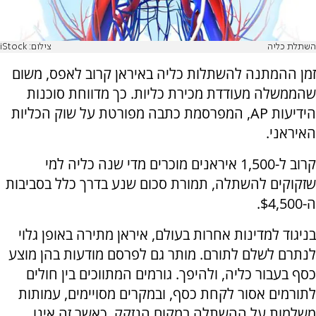
השתלת כליה
צילום: iStock
זמן ההמתנה להשתלות כליה באיראן קרוב לאפס, משום
שהממשלה מעודדת מכירת כליות. כך מדווחת סוכנות
הידיעות
AP
, המפרסמת כתבה מפורטת על שוק הכליות
האיראני.
קרוב ל-1,500 איראנים מוכרים מדי שנה כליה למי
שזקוקים להשתלה, תמורת סכום שנע בדרך כלל בסביבות
ה-$4,500.
בניגוד למדינות אחרות בעולם, איראן מתירה באופן גלוי
לנתרם לשלם לתורם. מותר גם לפרסם מודעות בהן מוצע
כסף בעבור כליה, ולהיפך. גורמים המתווכים בין חולים
לתורמים אסור לקחת כסף, ובמקרים מסויימים, עמותות
משלמות על ההשתלה במקום הנזקק, כאשר זה אינו