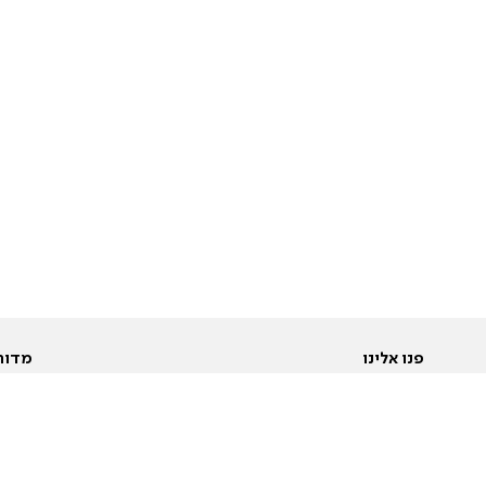
פנו אלינו
מדור
אודות
Pусский
חד
יצירת קשר
عربية
מב
פרסמו אצלנו
בי