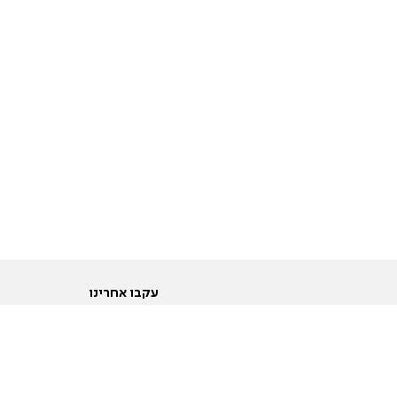
עקבו אחרינו
ות
טוויטר
ם הריון ולידה
פייסבוק
ום לקראת נישואין וזוגיות
אינסטגרם