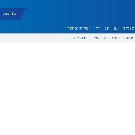
כ"ה באב תשפ"ו |
 ונדל"ן
דעות
אוכל
יהדות
הפקות וסיקורים
ספורט
פורומים
אתר ישיבה
יצירת קשר
עוד