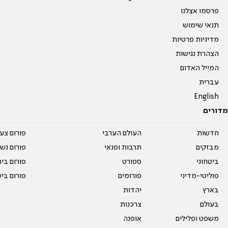
פרסמו אצלנו
תנאי שימוש
מדיניות פרטיות
הצהרת נגישות
המייל האדום
עברית
English
מדורים
חדשות
העולם הערבי
פורום צע
מבזקים
תרבות ופנאי
פורום נשו
ביטחוני
ספורט
פורום בי
פוליטי-מדיני
פורומים
פורום בי
בארץ
יהדות
בעולם
צרכנות
משפט ופלילים
אופנה