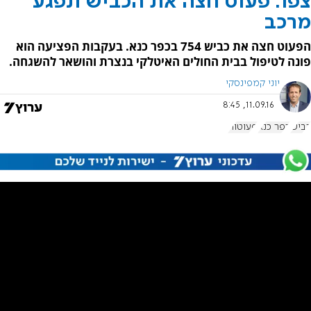
צפו: פעוט חצה את הכביש ונפגע
מרכב
הפעוט חצה את כביש 754 בכפר כנא. בעקבות הפציעה הוא
פונה לטיפול בבית החולים האיטלקי בנצרת והושאר להשגחה.
יוני קמפינסקי
11.09.16, 8:45
כביש
כפר כנא
פעוטות