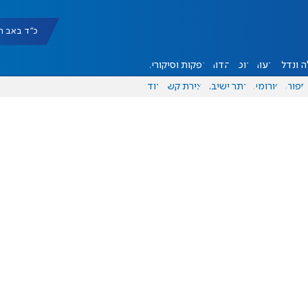
כ"ד באב תשפ"ו |
 ונדל"ן
דעות
אוכל
יהדות
הפקות וסיקורים
ספורט
פורומים
אתר ישיבה
יצירת קשר
עוד