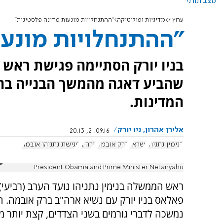
מצב תורני
ערוץ 7
מדיניות ופוליטיקה
"ההתנחלויות מונעות מדינה פלסטינית"
"ההתנחלויות מונעו
בניו יורק הסתיימה פגישת ראש
שהביע דאגה מהמשך הבנייה בהת
המדינות.
אלירן אהרון, ניו יורק
21.09.16, 20:13
בנימין נתניהו
ישראל
ברק אובמה
ארה"ב
פגישת נתניהו אובמה
President Obama and Prime Minister Netanyahu
ראש הממשלה בנימין נתניהו נועד הערב (רביעי) 
פאלאס בניו יורק עם נשיא ארה"ב ברק אובמה. 
נמשכה לדברי גורמים בשני הצדדים, קצת יותר מ