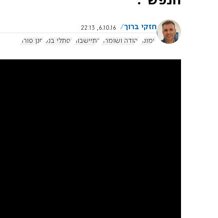
חזקי ברוך
6.10.16, 22:13
עמונה
יהודה ושומרון
התיישבות
נפתלי בנט
חנן פורת