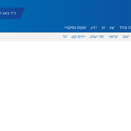
כ"ד באב תשפ"ו |
 ונדל"ן
דעות
אוכל
יהדות
הפקות וסיקורים
ספורט
פורומים
אתר ישיבה
יצירת קשר
עוד