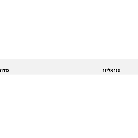
פנו אלינו
מדור
אודות
Pусский
חד
יצירת קשר
عربية
מב
פרסמו אצלנו
בי
תנאי שימוש
פו
מדיניות פרטיות
בא
הצהרת נגישות
בע
המייל האדום
מש