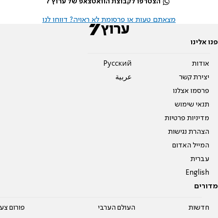
הצטרפו לקבוצת הוואטצאפ של ערוץ 7
מצאתם טעות או פרסומת לא ראויה? דווחו לנו
פנו אלינו
אודות
Pусский
יצירת קשר
عربية
פרסמו אצלנו
תנאי שימוש
מדיניות פרטיות
הצהרת נגישות
המייל האדום
עברית
English
מדורים
חדשות
העולם הערבי
פורום צע