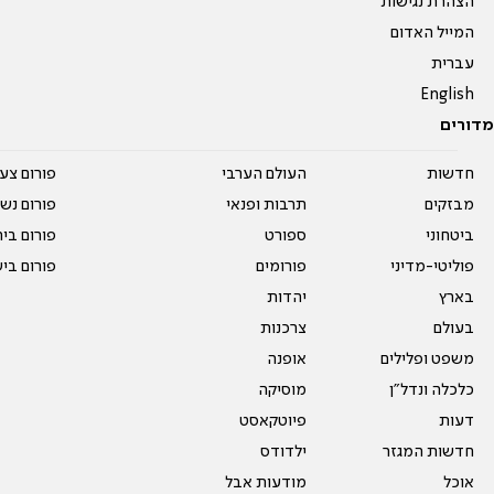
הצהרת נגישות
המייל האדום
עברית
English
מדורים
חדשות
העולם הערבי
פורום צע
מבזקים
תרבות ופנאי
פורום נשו
ביטחוני
ספורט
פורום בי
פוליטי-מדיני
פורומים
פורום בי
בארץ
יהדות
בעולם
צרכנות
משפט ופלילים
אופנה
כלכלה ונדל"ן
מוסיקה
דעות
פיוטקאסט
חדשות המגזר
ילדודס
אוכל
מודעות אבל