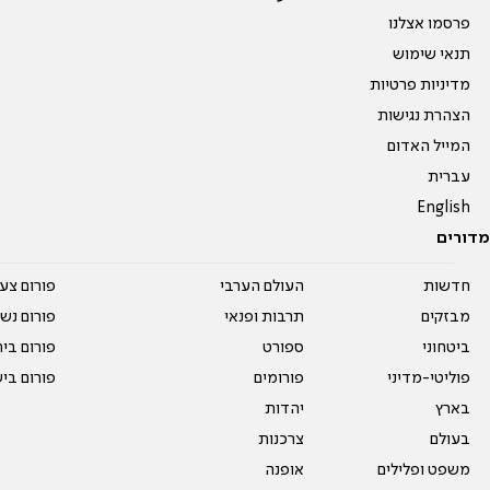
פרסמו אצלנו
תנאי שימוש
מדיניות פרטיות
הצהרת נגישות
המייל האדום
עברית
English
מדורים
חדשות
העולם הערבי
פורום צע
מבזקים
תרבות ופנאי
פורום נשו
ביטחוני
ספורט
פורום בי
פוליטי-מדיני
פורומים
פורום בי
בארץ
יהדות
בעולם
צרכנות
משפט ופלילים
אופנה