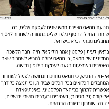
גלעד שליט לאחר השחרור
פלאש90
תנועת חמאס מציינת חמש שנים לעסקת שליט, בה
שוחרר החייל החטוף גלעד שליט בתמורה לשחרור 1,047
מחבלים מבתי הכלא בישראל.
בראיון לעיתון פלסטין אמר ח'ליל אל-חיה, חבר הלשכה
המדינית של חמאס, כי חמאס יכולה להביא לשחרור שאר
האסירים באמצעות הגעה לעסקת חילופין חדשה.
אל-חיה הדגיש, כי חמאס מחויבת ונחושה לפעול לשחרור
המחבלים הכלואים בכל הכלים שבידיה, וכי תמצה כל דרך
אפשרית לתמוך בג'יהאד הפלסטיני, באינתיפאדת
אל-קודס (גל הטרור), באסירים ובערבים תושבי ירושלים,
יהודה ושומרון ובפזורה הבדואית.