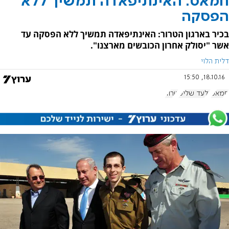
חמאס: האינתיפאדה תמשיך ללא
הפסקה
בכיר בארגון הטרור: האינתיפאדה תמשיך ללא הפסקה עד
אשר "יסולק אחרון הכובשים מארצנו".
דלית הלוי
18.10.16, 15:50
חמאס
גלעד שליט
טרור