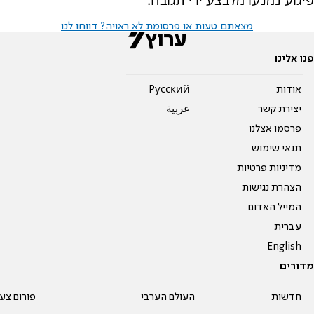
מצאתם טעות או פרסומת לא ראויה? דווחו לנו
פנו אלינו
אודות
Pусский
יצירת קשר
عربية
פרסמו אצלנו
תנאי שימוש
מדיניות פרטיות
הצהרת נגישות
המייל האדום
עברית
English
מדורים
חדשות
העולם הערבי
פורום צע