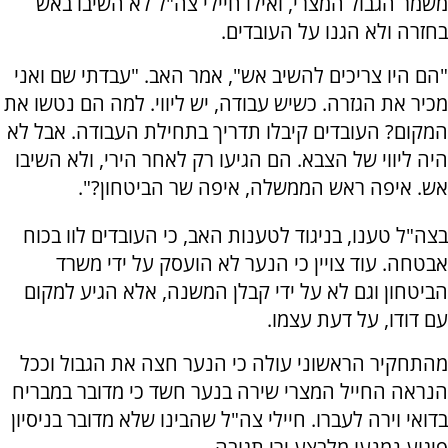
משמר הגבול המצרי, ואילו חיילי צה"ל לא השיבו באש
בחזרה ולא הגנו על העובדים.
"הם היו צריכים להשיב אש", אמר האב. "עבדתי שם ואני
מכיר את הגזרה. כשיש עבודה, יש ליווי. למה הם נטשו את
המקום? העובדים קיבלו תדריך בתחילת העבודה. אבל לא
היה ליווי של הצבא. הם הגיעו רק לאחר הירי, ולא השיבו
אש. איפה ראש הממשלה, איפה שר הביטחון?".
בצה"ל טענו, בניגוד לטענות האב, כי העובדים לוו בכוח
אבטחה. עוד צויין כי הנער לא הועסק על ידי משרד
הביטחון וגם לא על ידי קבלן המשנה, אלא הגיע למקום
עם דודו, על דעת עצמו.
מהתחקיר הראשוני עולה כי הנער חצה את הגבול וככל
הנראה החייל המצרי שירה בנער חשד כי מדובר במבריח
בדואי וירה לעברו. חיילי צה"ל שהבינו שלא מדובר בניסיון
פיגוע נמנעו מלבצע ירי תגובה.