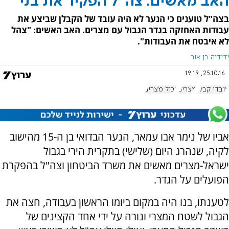
האב מאשים: צה"ל הפקיר את בני
בצה"ל טוענים כי הנער לא היה עובד של הקבלן שביצע את
עבודות האחזקה בגדר הגבול עם מצרים. האב האשים: "צהל
לא איבטח את העבודות".
ידידיה בן אור
25.10.16, 19:19
עובדי קבלן
מצרים
גבול מצרים
אביו של נימר אבו עמאר, הנער הבדואי בן ה-15 מהישוב
לקיה, שנהרג היום (שלישי) בתקרית הירי בגבול
ישראל-מצרים מאשים את משרד הביטחון וצה"ל בהפקרת
הפועלים על הגדר.
לטענתו, בנו היה במקום ביומו הראשון בעבודה, חצה את
הגבול לשטח המצרי ונורה על ידי אחד הקצינים של