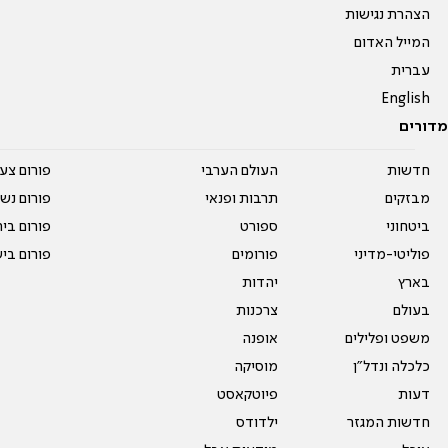
הצהרת נגישות
המייל האדום
עברית
English
מדורים
חדשות
העולם הערבי
פורום צע
מבזקים
תרבות ופנאי
פורום נשו
ביטחוני
ספורט
פורום בי
פוליטי-מדיני
פורומים
פורום בי
בארץ
יהדות
בעולם
צרכנות
משפט ופלילים
אופנה
כלכלה ונדל"ן
מוסיקה
דעות
פיוטקאסט
חדשות המגזר
ילדודס