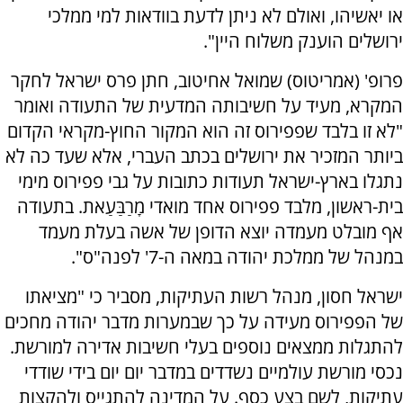
או יאשיהו, ואולם לא ניתן לדעת בוודאות למי ממלכי
ירושלים הוענק משלוח היין".
פרופ' (אמריטוס) שמואל אחיטוב, חתן פרס ישראל לחקר
המקרא, מעיד על חשיבותה המדעית של התעודה ואומר
"לא זו בלבד שפפירוס זה הוא המקור החוץ-מקראי הקדום
ביותר המזכיר את ירושלים בכתב העברי, אלא שעד כה לא
נתגלו בארץ-ישראל תעודות כתובות על גבי פפירוס מימי
בית-ראשון, מלבד פפירוס אחד מואדי מָרַבַּעַאת. בתעודה
אף מובלט מעמדה יוצא הדופן של אשה בעלת מעמד
במנהל של ממלכת יהודה במאה ה-7' לפנה"ס".
ישראל חסון, מנהל רשות העתיקות, מסביר כי "מציאתו
של הפפירוס מעידה על כך שבמערות מדבר יהודה מחכים
להתגלות ממצאים נוספים בעלי חשיבות אדירה למורשת.
נכסי מורשת עולמיים נשדדים במדבר יום יום בידי שודדי
עתיקות, לשם בצע כסף. על המדינה להתגייס ולהקצות