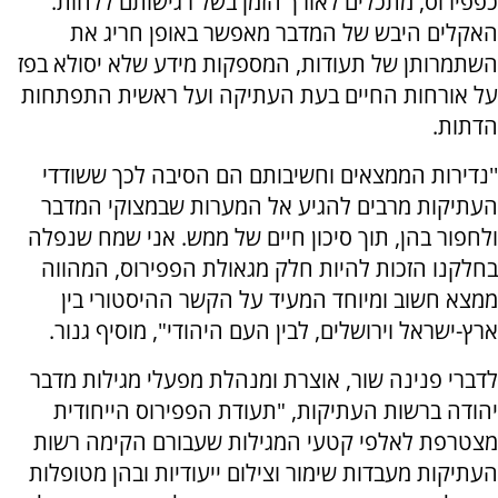
כפפירוס, מתכלים לאורך הזמן בשל רגישותם ללחות.
האקלים היבש של המדבר מאפשר באופן חריג את
השתמרותן של תעודות, המספקות מידע שלא יסולא בפז
על אורחות החיים בעת העתיקה ועל ראשית התפתחות
הדתות.
''נדירות הממצאים וחשיבותם הם הסיבה לכך ששודדי
העתיקות מרבים להגיע אל המערות שבמצוקי המדבר
ולחפור בהן, תוך סיכון חיים של ממש. אני שמח שנפלה
בחלקנו הזכות להיות חלק מגאולת הפפירוס, המהווה
ממצא חשוב ומיוחד המעיד על הקשר ההיסטורי בין
ארץ-ישראל וירושלים, לבין העם היהודי", מוסיף גנור.
לדברי פנינה שור, אוצרת ומנהלת מפעלי מגילות מדבר
יהודה ברשות העתיקות, "תעודת הפפירוס הייחודית
מצטרפת לאלפי קטעי המגילות שעבורם הקימה רשות
העתיקות מעבדות שימור וצילום ייעודיות ובהן מטופלות