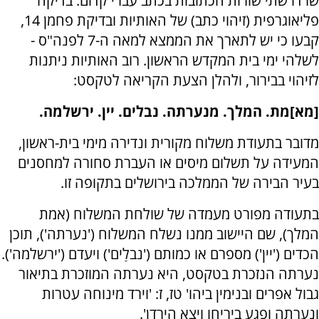
שרדו שתי שורות הכתובות בכתב עברי קדום. בדיקה
פליאוגרפית (זיהוי כתב) של האותיות ובדיקת פחמן 14,
קבעו כי יש לתארך את הממצא למאה ה-7 לפנה"ס -
לשלהי ימי בית המקדש הראשון. רוב האותיות ניתנות
לזיהוי בבירור, ולהלן הצעת הקריאה לטקסט:
[מא]מת. המלך. מנערתה. נבלים. יין. ירשלמה.
מדובר בתעודת משלוח מקורית ונדירה מימי בית-ראשון,
המעידה על תשלום מיסים או העברת סחורה למחסנים
בעיר הבירה של הממלכה בירושלים בתקופה זו.
בתעודה מפורט מעמדה של שולחת המשלוח (אמת
המלך), שם היישוב ממנו נשלח המשלוח ('נערתה'), תוכן
הכדים ('יין') מספרם או כמותם ('נבלַים') ויעדם ('ירשלמה').
נערתה הנזכרת בטקסט, היא נערתה המוזכרת בתיאור
גבול אפרים ובנימין ביהו' טז, ז: 'וירד מינוחה עטרות
ונערתה ופגע ביריחו ויצא הירדן'.