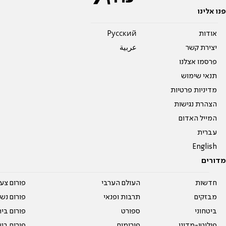
פנו אלינו
אודות
Pусский
יצירת קשר
عربية
פרסמו אצלנו
תנאי שימוש
מדיניות פרטיות
הצהרת נגישות
המייל האדום
עברית
English
מדורים
חדשות
העולם הערבי
פורום צע
מבזקים
תרבות ופנאי
פורום נשו
ביטחוני
ספורט
פורום בי
פוליטי-מדיני
פורומים
פורום בי