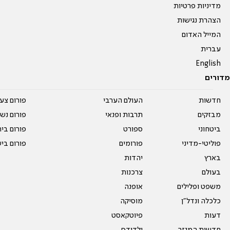
מדיניות פרטיות
הצהרת נגישות
המייל האדום
עברית
English
מדורים
חדשות
העולם הערבי
פורום צע
מבזקים
תרבות ופנאי
פורום נשו
ביטחוני
ספורט
פורום בי
פוליטי-מדיני
פורומים
פורום בי
בארץ
יהדות
בעולם
צרכנות
משפט ופלילים
אופנה
כלכלה ונדל"ן
מוסיקה
דעות
פיוטקאסט