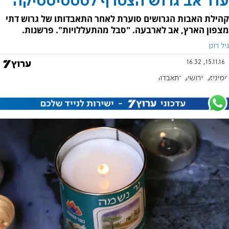
עוד אב גרוש הצטרף לסטטיסטיקה
קהילת האבות הגרושים סוערת לאחר התאבדותו של גרוש דתי
מצפון הארץ, אב לארבעה. "סבל מהתעללויות". פרשנות.
גיל רונן
15.11.16, 16:32
פמיניזם
גירושים
התאבדות