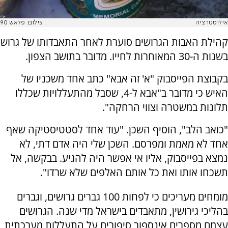
אילוסטרציה
צילום: פלאש 90
קהילת האבות הגרושים סוערת לאחר התאבדותו של גרוש
בשנות ה-30 המאוחרות לחייו. מדובר בתושב הצפון.
בקבוצת הפייסבוק "א' זה אבא" כתב אחד משכניו של
האיש כי מדובר ב"אבא ל-4, שסבל מהתעללויות שכללו
תלונות במשטרה וצווי הרחקה".
"כואב הלב", הוסיף השכן. "עוד אחד לסטטיסטיקה שאף
אחד לא מאמת ומפרסם. השכן שלי היה אדם דתי, לא
נמצא בפייסבוק, אליו אי אפשר היה להגיע. בבקשה, אל
תשכחו אותו ואת כל אותם האלפים שלא שרדו".
מומחים מעריכים כי לפחות 100 גברים גרושים, וגברים
בהליכי גירושין, מתאבדים בישראל מדי שנה. הגרושים
עצמם מספרים אינספור סיפורים על התעללות מערכתית