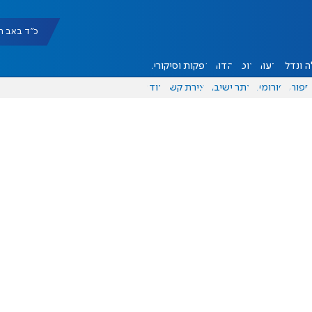
כ"ד באב תשפ"ו |
 ונדל"ן
דעות
אוכל
יהדות
הפקות וסיקורים
ספורט
פורומים
אתר ישיבה
יצירת קשר
עוד