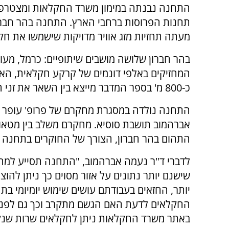
התחנה נבנתה במימון משרד החקלאות ומצטרפ
תחנות הפרוסות ברחבי הארץ. התחנה בהר חברו
מעתה תחזיות מזג אוויר מדויקות שישמשו את חקל
בהר חברון שלושה מושבים שיתופיים: כרמל, מעון 
המחזיקים באלפי דונמים של קרקע חקלאית, האז
כ-800 מ' בספר המדבר מייצא בין השאר את זני הענבים המשובחים מהם נעשה מותג היין 'יתיר'.
התחנה נולדה במסגרת מחקרם של פרופ' עופר דהן
אברהמוב תושבת סוסיא. מחקרם משלב בין מטאור
התהום בהר חברון, הצורך של החוקרים בתחנה מ
לדברי ד"ר נעמה אברהמוב, "התחנה תסייע למח
שישנם יותר נתונים על אזור מסוים כך ניתן להוצי
יותר, החזאים בעבודתם עושים שימוש יומיומי בתחז
החקלאים לדעת האם הגשם מתקרב וכך גם לפני ד
באתר משרד החקלאות ניתן לחקלאים שרות שנקרא