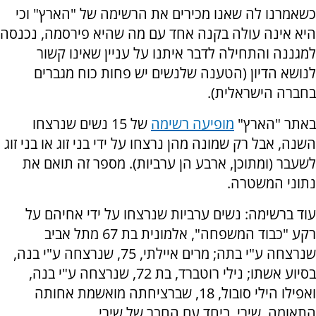
כשאמרנו לה שאנו מכירים את הרשימה של "הארץ" וכי
היא אינה עולה בקנה אחד עם מה שהיא פירסמה, נכנסה
למגננה והתחילה לדבר איתנו על עניין שאינו קשור
לנושא הדיון (הטענה שלנשים יש פחות כוח מגברים
בחברה הישראלית).
באתר "הארץ"
מופיעה רשימה
של 15 נשים שנרצחו
השנה, אבל רק שמונה מהן נרצחו על ידי בני זוג או בני זוג
לשעבר (ומתוכן, ארבע הן ערביות). מספר זה תואם את
נתוני המשטרה.
עוד ברשימה: נשים ערביות שנרצחו על ידי אחיהם על
רקע "כבוד המשפחה", אלמונית בת 67 מתל אביב
שנרצחה ע"י בתה; מרים איילתי, 75, שנרצחה ע"י בנה,
בסיוע אשתו; נילי רוטברד, בת 72, שנרצחה ע"י בנה,
ואפילו הילי סובול, 18, שברציחתה מואשמת אחותה
התאומה, שירי, ביחד עם החבר של שירי.