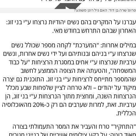
פרופ' שרה בן דוד: האם גיל רונן משוגע?
עברנו על המקרים בהם נשים יהודיות נרצחו ע"י בני זוג:
האחרון שבהם התרחש בחודש מאי.
במילים אחרות: "המערכת" לקחה מספר שכולל נשים
שנרצחו ע"י בניהם ובנותיהם ועל ידי נשים אחרות, ונשים
ערביות שנרצחו ע"י אחים במסגרת הרציחות "על כבוד
המשפחה", והטעתה את הצופה הממוצע לחשוב
שהמספר מתייחס לרציחות ע"י בני זוג. התוכנית גם יצרה
מיקוד על יהודים – ולא טרחה לציין שלפחות שבע מכלל
הנרצחות השנה, ומחצית מתוך הנרצחות ע"י בני זוג, הן
ערביות. זאת, למרות שערבים הם רק כ-20% מהאוכלוסיה
הכללית.
"התחקיר" טרח והעביר את המסר התעמולתי בצורה
מאוד בוטה: על רקע צילומים אוויריים של בנייני מגורים