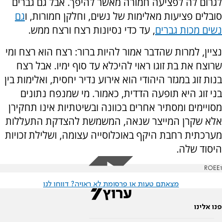
לגרום לה לפציעה חמורה מאשר להיפך. אבל גם גברים
סובלים פציעות מאלימות של נשים, וחלקן חמורות, ו
גם
נשים מכות גברים
, עד כדי נסיונות רצח ורצח ממש.
נציין, למרות שהדבר אמור להיות ברור: רצח הוא רצח ומי
שרוצח את בת זוגו ראוי להיכלא עד סוף ימיו. אבל רצח
בנות זוג במגזר היהודי הוא אירוע נדיר יחסית, ואלימות בין
בני זוג היא תופעה הדדית, כאמור. מי שמנפח נתונים
מסויימים ומסתיר אחרים בכוונה ובשיטתיות אינו תחקירן
אלא שקרן המייצר שנאה, המשמשת להצדקת התעללות
מערכתית רחבת היקף באוכלוסייה עצומה, ושלילת זכויות
היסוד שלה.
ROEE1
מצאתם טעות או פרסומת לא ראויה? דווחו לנו
פנו אלינו