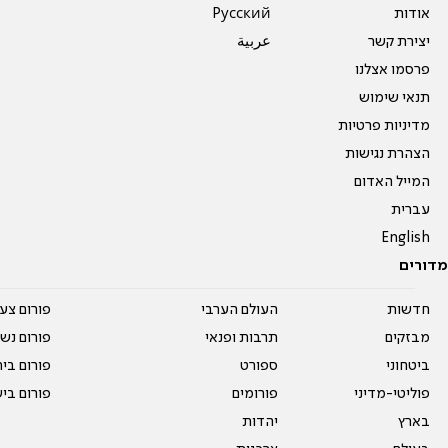
אודות
Pусский
יצירת קשר
عربية
פרסמו אצלנו
תנאי שימוש
מדיניות פרטיות
הצהרת נגישות
המייל האדום
עברית
English
מדורים
חדשות
העולם הערבי
פורום צע
מבזקים
תרבות ופנאי
פורום נשו
ביטחוני
ספורט
פורום בי
פוליטי-מדיני
פורומים
פורום בי
בארץ
יהדות