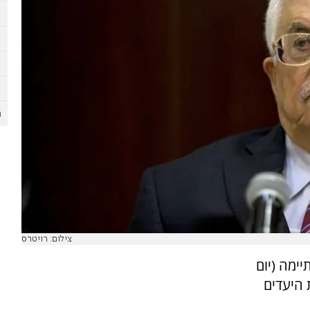
צילום: רויטרס
ימה (יום
היעדים