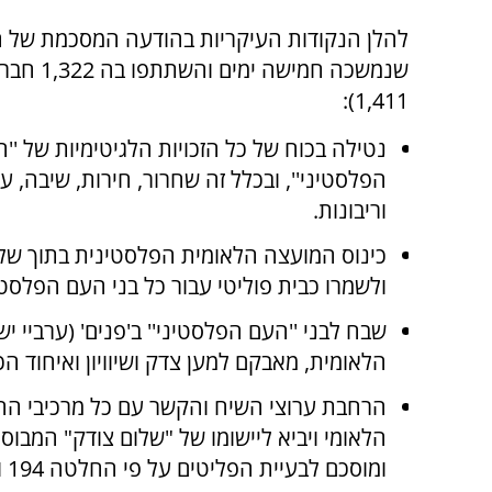
להלן הנקודות העיקריות בהודעה המסכמת של הו
שנמשכה חמישה ימים
1,411):
נטילה בכוח של כל הזכויות הלגיטימיות של ''
הפלסטיני'', ובכלל זה שחרור, חירות, שיבה, 
וריבונות.
כינוס המועצה הלאומית הפלסטינית בתוך של
ולשמרו כבית פוליטי עבור כל בני העם הפלסטינ
שבח לבני ''העם הפלסטיני'' ב'פנים' (ערביי
הלאומית, מאבקם למען צדק ושיוויון ואיחוד
הרחבת ערוצי השיח והקשר עם כל מרכיבי הח
הלאומי ויביא ליישומו של "שלום צודק" המבוס
ומוסכם לבעיית הפליטים על פי החלטה 194 ויוזמת השלום הערבית.