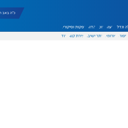
כ"ה באב תשפ"ו |
 ונדל"ן
דעות
אוכל
יהדות
הפקות וסיקורים
ספורט
פורומים
אתר ישיבה
יצירת קשר
עוד