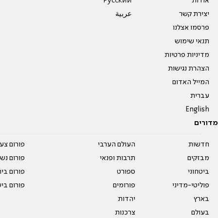
אודות
Pусский
יצירת קשר
عربية
פרסמו אצלנו
תנאי שימוש
מדיניות פרטיות
הצהרת נגישות
המייל האדום
עברית
English
מדורים
חדשות
העולם הערבי
פורום צע
מבזקים
תרבות ופנאי
פורום נשו
ביטחוני
ספורט
פורום בי
פוליטי-מדיני
פורומים
פורום בי
בארץ
יהדות
בעולם
צרכנות