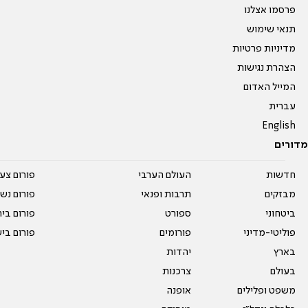
פרסמו אצלנו
תנאי שימוש
מדיניות פרטיות
הצהרת נגישות
המייל האדום
עברית
English
מדורים
חדשות
העולם הערבי
פורום צע
מבזקים
תרבות ופנאי
פורום נשו
ביטחוני
ספורט
פורום בי
פוליטי-מדיני
פורומים
פורום בי
בארץ
יהדות
בעולם
צרכנות
משפט ופלילים
אופנה