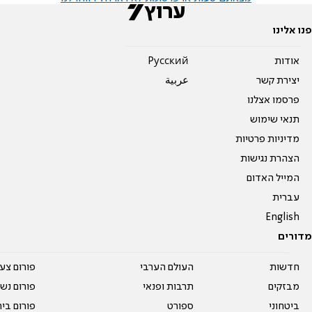
פנו אלינו
אודות
Pусский
יצירת קשר
عربية
פרסמו אצלנו
תנאי שימוש
מדיניות פרטיות
הצהרת נגישות
המייל האדום
עברית
English
מדורים
חדשות
העולם הערבי
פורום צע
מבזקים
תרבות ופנאי
פורום נשו
ביטחוני
ספורט
פורום בי