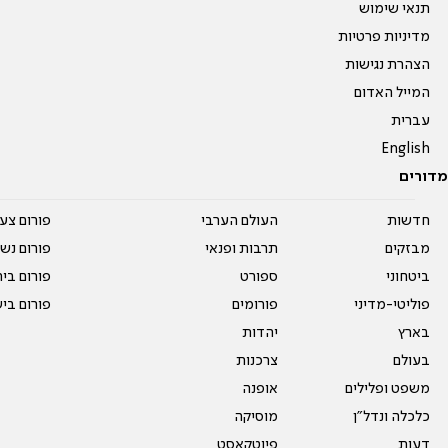
תנאי שימוש
מדיניות פרטיות
הצהרת נגישות
המייל האדום
עברית
English
מדורים
חדשות
העולם הערבי
פורום צע
מבזקים
תרבות ופנאי
פורום נשו
ביטחוני
ספורט
פורום בי
פוליטי-מדיני
פורומים
פורום בי
בארץ
יהדות
בעולם
צרכנות
משפט ופלילים
אופנה
כלכלה ונדל"ן
מוסיקה
דעות
פיוטקאסט