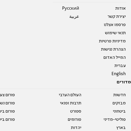
אודות
Pусский
יצירת קשר
عربية
פרסמו אצלנו
תנאי שימוש
מדיניות פרטיות
הצהרת נגישות
המייל האדום
עברית
English
מדורים
חדשות
העולם הערבי
פורום צע
מבזקים
תרבות ופנאי
פורום נשו
ביטחוני
ספורט
פורום בי
פוליטי-מדיני
פורומים
פורום בי
בארץ
יהדות